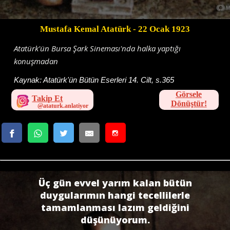
Mustafa Kemal Atatürk
- 22 Ocak 1923
Atatürk'ün Bursa Şark Sineması'nda halka yaptığı
konuşmadan
Kaynak:
Atatürk'ün Bütün Eserleri 14. Cilt, s.365
Görsele
Takip Et
Dönüştür!
Üç gün evvel yarım kalan bütün
duygularımın hangi tecellilerle
tamamlanması lazım geldiğini
düşünüyorum.