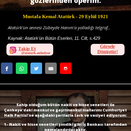
gözlerinden öperim.
Mustafa Kemal Atatürk
- 29 Eylül 1921
Atatürk'ün annesi Zübeyde Hanım'a yolladığı telgraf..
Kaynak:
Atatürk'ün Bütün Eserleri, 11. Cilt, s.429
Görsele
Takip Et
Dönüştür!
Sahip olduğum bütün nakit ve hisse senetleri ile
Çankaya'daki menkul ve gayrimenkul mallarımı Cumhuriyet
Halk Partisi'ne aşağıdaki şartlarla terk ve vasiyet ediyorum:
1- Nakit ve hisse senetleri şimdiki gibi İş Bankası tarafından
nemalandırılacaktır.