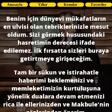
Anasayfa
Yıllar
Konular
Favoriler
Benim için dünyevi mükafatların
en ulvisi olan tebriklerinizle mesut
oldum. Sizi görmek hususundaki
hasretimin derecesi ifade
edilemez. İlk fırsatta sizleri buraya
getirtmeye girişeceğim.
Tam bir sükun ve istirahatle
haberimi beklemenizi ve
memleketimizin kurtuluşuna
yönelik dualara devam etmenizi
rica ile ellerinizden ve Makbule'nin