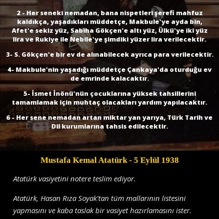
2 - Her seneki nemadan, bana nispetleri şerefi mahfuz
kaldıkça, yaşadıkları müddetçe, Makbule'ye ayda bin,
Afet'e sekiz yüz, Sabiha Gökçen'e altı yüz, Ülkü'ye iki yüz
lira ve Rukiye ile Nebile'ye şimdiki yüzer lira verilecektir.
3- S. Gökçen'e bir ev de alınabilecek ayrıca para verilecektir.
4- Makbule'nin yaşadığı müddetçe Çankaya'da oturduğu ev
de emrinde kalacaktır.
5- İsmet İnönü'nün çocuklarına yüksek tahsillerini
tamamlamak için muhtaç olacakları yardım yapılacaktır.
6 - Her sene nemadan artan miktar yan yarıya, Türk Tarih ve
Dil kurumlarına tahsis edilecektir.
Mustafa Kemal Atatürk
- 5 Eylül 1938
Atatürk vasiyetini notere teslim ediyor.
Atatürk, Hasan Rıza Soyak'tan tüm mallarının listesini
yapmasını ve kaba taslak bir vasiyet hazırlamasını ister.