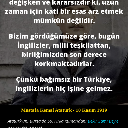
değişken ve kararsızdır ki, uzun
zaman için kati bir esas arz etmek
mümkün değildir.
Bizim gördüğümüze göre, bugün
İngilizler, milli teşkilattan,
birliğimizden son derece
korkmaktadırlar.
Çünkü bağımsız bir Türkiye,
Ingilizlerin hiç işine gelmez.
Mustafa Kemal Atatürk
- 10 Kasım 1919
Atatürk'ün, Bursa'da 56. Fırka Kumandanı
Bekir Sami Bey'e
gönderdiği telgraf.