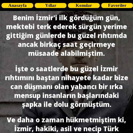
Anasayfa
Yıllar
Konular
Favoriler
Benim İzmir'i ilk gördüğüm gün,
mektebi terk ederek sürgün yerime
gittiğim günlerde bu güzel rıhtımda
ancak birkaç saat geçirmeye
müsaade alabilmiştim.
İşte o saatlerde bu güzel İzmir
rıhtımını baştan nihayete kadar bize
can düş­manı olan yabancı bir ırka
mensup insanların başlarındaki
şapka ile dolu görmüştüm.
Ve daha o zaman hükmetmiştim ki,
İzmir, hakiki, asil ve necip Türk