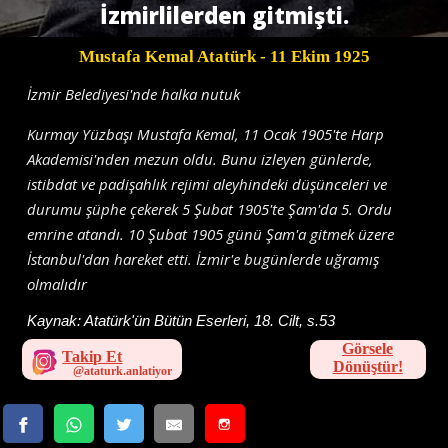
İzmirlilerden gitmişti.
Mustafa Kemal Atatürk
- 11 Ekim 1925
İzmir Belediyesi'nde halka nutuk
Kurmay Yüzbaşı Mustafa Kemal, 11 Ocak 1905'te Harp
Akademisi'nden mezun oldu. Bunu izleyen günlerde,
istibdat ve padişahlık rejimi aleyhindeki düşünceleri ve
durumu şüphe çekerek 5 Şubat 1905'te Şam'da 5. Ordu
emrine atandı. 10 Şubat 1905 günü Şam'a gitmek üzere
İstanbul'dan hareket etti. İzmir'e bugünlerde uğramış
olmalıdır
Kaynak:
Atatürk'ün Bütün Eserleri, 18. Cilt, s.53
Görsele
Takip Et
Dönüştür!