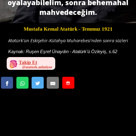
oyalayabilelim, sonra behemahal
mahvedece­ğim.
Mustafa Kemal Atatürk
- Temmuz 1921
Atatürk'ün Eskişehir-Kütahya Muharebesi'nden sonra sözleri
Kaynak:
Ruşen Eşref Ünaydın - Atatürk'ü Özleyiş, s.62
Takip Et