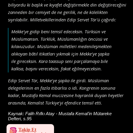
biliyordu ki başlık ve kıyafet değiştirmekle din değiştireceğini
zanneden bir cemiyet de ne gerilik, ne de kölelikten
sıyrılabilir. Milletvekillerinden Edip Servet Tör'ü çağırdı:
Mekke'ye gidip beni temsil edeceksin. Türksün ve
Müslümansın. Türklük, Müslümanlığın öncüsü ve
kılavuzudur. Müslüman milletleri medenileşmekten
alıkoyan bâtıl itikatları yıkmak için Mekke'ye şapka
ile gireceksin. Kara taassup seni parçalamaya bile
kalksa, başını vereceksin, fakat eğilmeyeceksin.
Edip Servet Tör, Mekke'ye şapka ile girdi. Müslüman
delegelerinin en fazla itibarlısı o idi. Kongrenin sonuna
kadar, Mustafa Kemal mucizesine hayranlık duyan heyetler
arasında, Kemalist Türkiye'yi efendice temsil etti.
Kaynak:
Falih Rıfkı Atay - Mustafa Kemal’in Mütareke
Defteri, s.95
Takip Et