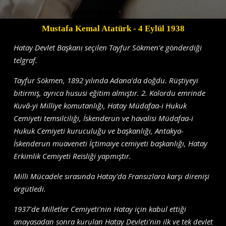
Mustafa Kemal Atatürk
- 4 Eylül 1938
Hatay Devlet Başkanı seçilen Tayfur Sökmen'e gönderdiği
telgraf.
Tayfur Sökmen, 1892 yılında Adana'da doğdu. Rüştiyeyi
bitirmiş, ayrıca hususi eğitim almıştır. 2. Kolordu emrinde
Kuvâ-yi Milliye komutanlığı, Hatay Müdafaa-i Hukuk
Cemiyeti temsilciliği, İskenderun ve havalisi Müdafaa-i
Hukuk Cemiyeti kuruculuğu ve başkanlığı, Antakya-
İskenderun muaveneti İçtimaiye cemiyeti başkanlığı, Hatay
Erkimlik Cemiyeti Reisliği yapmıştır.
Milli Mücadele sırasında Hatay'da Fransızlara karşı direnişi
örgütledi.
1937'de Milletler Cemiyeti'nin Hatay için kabul ettiği
anayasadan sonra kurulan Hatay Devleti'nin ilk ve tek devlet