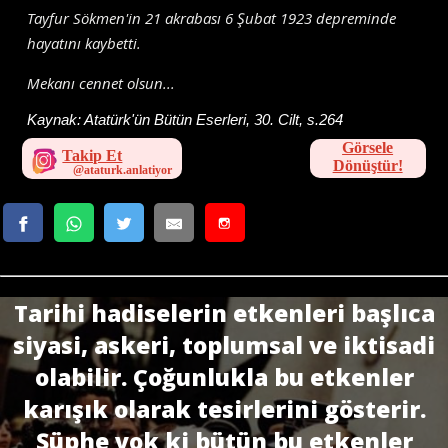
Tayfur Sökmen'in 21 akrabası 6 Şubat 1923 depreminde
hayatını kaybetti.
Mekanı cennet olsun...
Kaynak:
Atatürk'ün Bütün Eserleri, 30. Cilt, s.264
Görsele
Takip Et
Dönüştür!
Tarihi hadiselerin etkenleri başlıca
siyasi, askeri, toplumsal ve iktisadi
olabilir. Çoğunlukla bu etkenler
karışık olarak tesirlerini gösterir.
Şüphe yok ki bütün bu etkenler