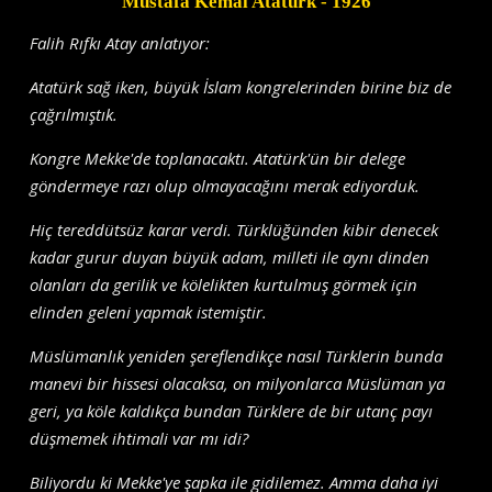
Mustafa Kemal Atatürk
- 1926
Falih Rıfkı Atay anlatıyor:
Atatürk sağ iken, büyük İslam kongrelerinden birine biz de
çağrılmıştık.
Kongre Mekke'de toplanacaktı. Atatürk'ün bir delege
göndermeye razı olup olmayacağını merak ediyorduk.
Hiç tereddütsüz karar verdi. Türklüğünden kibir denecek
kadar gurur duyan büyük adam, milleti ile aynı dinden
olanları da gerilik ve kölelikten kurtulmuş görmek için
elinden geleni yapmak istemiştir.
Müslümanlık yeniden şereflendikçe nasıl Türklerin bunda
manevi bir hissesi olacaksa, on milyonlarca Müslüman ya
geri, ya köle kaldıkça bundan Türklere de bir utanç payı
düşmemek ihtimali var mı idi?
Biliyordu ki Mekke'ye şapka ile gidilemez. Amma daha iyi