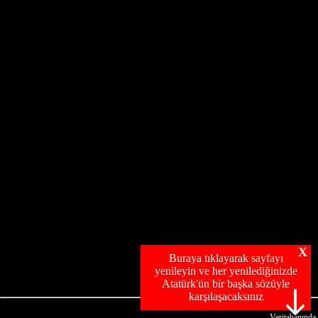
X
Buraya tıklayarak sayfayı
yenileyin ve her yenilediğinizde
Atatürk'ün bir başka sözüyle
karşılaşacaksınız
Veritabanında