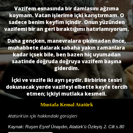
Vazifem esnasında bir damlasını ağzıma
koymam. Vatan işlerime içki karıştırmam. O
sadece benim keyfim içindir. Onun yüzünden
vazifemi bir an geri bıraktığımı hatırlamıyorum.
Daha gençken, manevralara çıkılmadan önce,
muhabbete dalarak sabaha yakın zamanlara
kadar içsek bile, ben bazen hiç uyumadan
saatinde doğruda doğruya vazifem başına
giderdim.
İçki ve vazife iki ayrı şeydir. Birbirine tesiri
dokunacak yerde vazifeyi elbette keyfe tercih
etmen; içkiyi mutlaka kesmeli.
Mustafa Kemal Atatürk
Atatürk'ün içki hakkındaki görüşleri
Kaynak:
Ruşen Eşref Ünaydın, Atatürk'ü Özleyiş 2. Cilt s.80