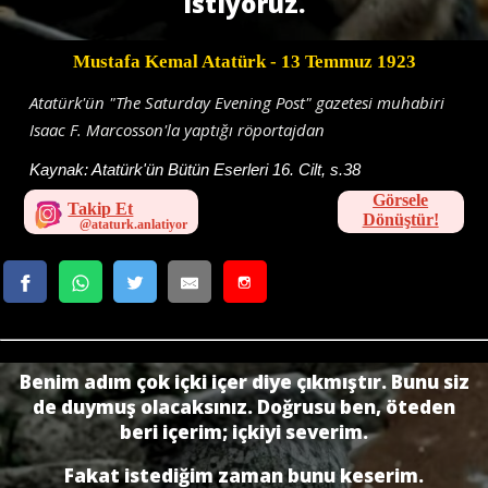
istiyoruz.
Mustafa Kemal Atatürk
- 13 Temmuz 1923
Atatürk'ün "The Saturday Evening Post" gazetesi muhabiri
Isaac F. Marcosson'la yaptığı röportajdan
Kaynak:
Atatürk'ün Bütün Eserleri 16. Cilt, s.38
Görsele
Takip Et
Dönüştür!
Benim adım çok içki içer diye çıkmıştır. Bunu siz
de duymuş olacaksınız. Doğrusu ben, öteden
beri içerim; içkiyi severim.
Fakat istediğim zaman bunu keserim.