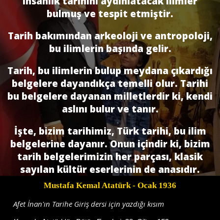
insanlık tarihini aydınlatacak ilimler
bulmuş ve tespit etmiştir.
Tarih bakımından arkeoloji ve antropoloji,
bu ilimlerin ba­şında gelir.
Tarih, bu ilimlerin bulup meydana çıkardığı
belgelere dayandıkça temelli olur. Tarihi
bu belgelere dayanan milletlerdir ki, kendi
aslını bulur ve tanır.
İşte, bizim tarihimiz, Türk tarihi, bu ilim
belgelerine dayanır. Onun içindir ki, bizim
tarih belgelerimizin her parçası, klasik
sayılan kültür eserlerinin de anasıdır.
Mustafa Kemal Atatürk
- Ocak 1936
Afet İnan'ın Tarihe Giriş dersi için yazdığı kısım