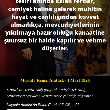
tesiri altında kalan fertler,
cemiyet haline gelerek muhitin
hayat ve canlılığından kuvvet
almadıkça, mevcudiyetlerinin
yıkılmaya hazır olduğu kanaatine
şuursuz bir halde kapılır ve vehme
düşerler.
Mustafa Kemal Atatürk
- 1 Mart 1920
Atatürk'ün Tekfur Dağı (Bugünkü adıyla Tekirdağ)
Mutasarrıfı (yetkilisi) Firuzan Bey'e yolladığı telgraftan...
Kaynak:
Atatürk'ün Bütün Eserleri 7. Cilt, s.23