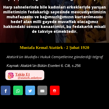
Harp sahnelerinde bile kadınları erkekleriyle yarışan
milletimizin fedakarlığı sayesinde mevcudiyetimizin
muhafazasını ve bağımsızlığımızın kurtarılmasını
hedef alan milli gayede muvaffak olacağımız
hakkındaki sonsuz kanaatimizi, bu fedakarlık misali
de takviye etmektedir.
Mustafa Kemal Atatürk
- 2 Şubat 1920
Atatürk'ün Mudafa-i Hukuk Cemiyetlerine gönderdiği telgraf
Kaynak:
Atatürk'ün Bütün Eserleri 6. Cilt, s.256
Takip Et