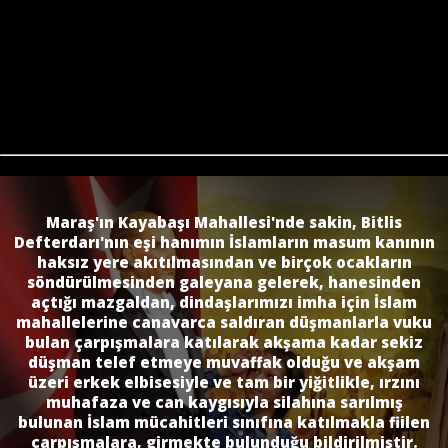
Maraş'ın Kayabaşı Mahallesi'nde sakin, Bitlis
Defterdarı'nın eşi hanımın İslamların masum kanının
haksız yere akıtılmasından ve birçok ocakların
söndürülmesinden galeyana gelerek, hanesinden
açtığı mazgaldan, dindaşlarımızı imha için İslam
mahallelerine canavarca saldıran düşmanlarla vuku
bulan çarpışmalara katılarak akşama kadar sekiz
düşman telef etmeye muvaffak olduğu ve akşam
üzeri erkek elbisesiyle ve tam bir yiğitlikle, ırzını
muhafaza ve can kaygısıyla silahına sarılmış
bulunan İslam mücahitleri sınıfına katılmakla fiilen
çarpışmalara, girmekte bulunduğu bildirilmiştir.