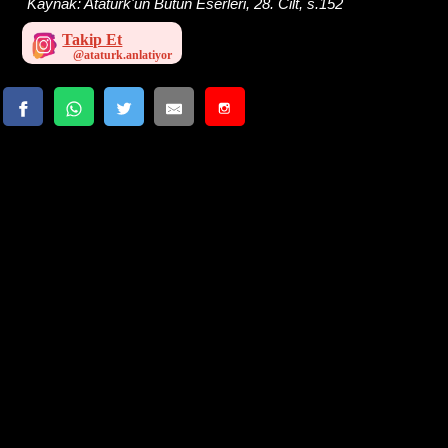
Kaynak:
Atatürk'ün Bütün Eserleri, 28. Cilt, s.152
Takip Et