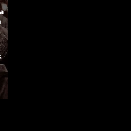
la
a
k