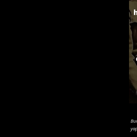
h
Bur
yap