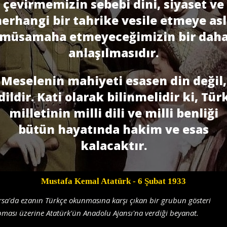
çevirmemizin sebebi dini, siyaset ve
erhangi bir tahrike vesile etmeye as
müsamaha etmeyeceğimizin bir dah
anlaşılmasıdır.
Meselenin mahiyeti esasen din değil,
dildir. Kati olarak bilinmelidir ki, Tür
milletinin milli dili ve milli benliği
bütün hayatında hakim ve esas
kalacaktır.
Mustafa Kemal Atatürk
- 6 Şubat 1933
sa'da ezanın Türkçe okunmasına karşı çıkan bir grubun gösteri
ması üzerine Atatürk'ün Anadolu Ajansı'na verdiği beyanat.