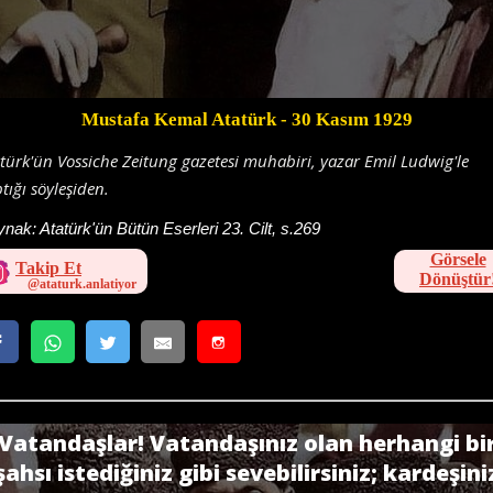
Mustafa Kemal Atatürk
- 30 Kasım 1929
türk'ün Vossiche Zeitung gazetesi muhabiri, yazar Emil Ludwig'le
tığı söyleşiden.
ynak:
Atatürk'ün Bütün Eserleri 23. Cilt, s.269
Görsele
Takip Et
Dönüştür
Vatandaş­lar! Vatandaşınız olan herhangi bi
şahsı istediğiniz gibi sevebilirsiniz; kardeşini