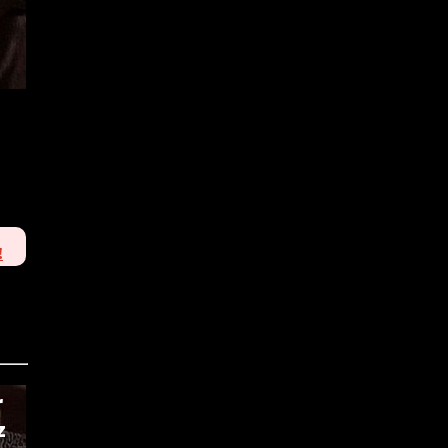
!
r
z