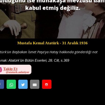
olduğunu ise münakaşa mevzusu dah
kabul etmiş değiliz.
Mustafa Kemal Atatürk
- 31 Aralık 1936
türk'ün Başbakan İsmet Paşa'ya Hatay hakkında gönderdiği not
ynak:
Atatürk'ün Bütün Eserleri, 28. Cilt, s.369
Takip Et