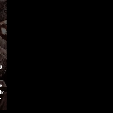
z
,
ğü
e
ir
r