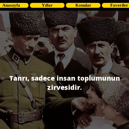
Anasayfa
Yıllar
Konular
Favoriler
Tanrı, sadece insan toplumunun
zirvesidir.