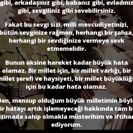
gibi, arkadaşınız gibi, babanız gibi, evladını
gibi, sevgiliniz gibi sevebilirsiniz.
Fakat bu sevgi sizi, milli mevcudiyetinizi,
bütün sevginize rağmen, herhangi bir şahsa
herhangi bir sevdiğinize vermeye sevk
etmemelidir.
Bunun aksine hareket kadar büyük hata
olamaz. Bir millet için, bir millet varlığı, bir
illet şerefi ve haysiyeti, bir millet büyüklü
için bu kadar hata olamaz.
Ben, mensup olduğum büyük milletimin böyl
ir hatayı artık işlemeyeceği hakkında tam b
itimada sahip olmakla müsterihim ve iftiha
ediyorum.