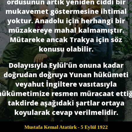
ordusunun artık yeniden ciddi bir
mukavemet göstermesine ihtimal
yoktur. Anadolu için herhangi bir
müzakereye mahal kalmamıştır.
Mütareke ancak Trakya için söz
konusu olabilir.
Dolayısıyla Eylül'ün onuna kadar
doğrudan doğruya Yunan hükümeti
veyahut İngiltere vasıtasıyla
hükümetimize resmen müracaat ettiğ
takdirde aşağıdaki şartlar or­taya
koyularak cevap verilmelidir.
Mustafa Kemal Atatürk
- 5 Eylül 1922