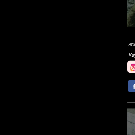
Ata
Ka