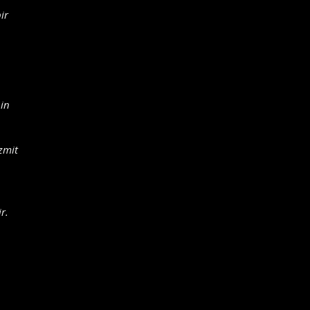
ir
nin
zmit
r.