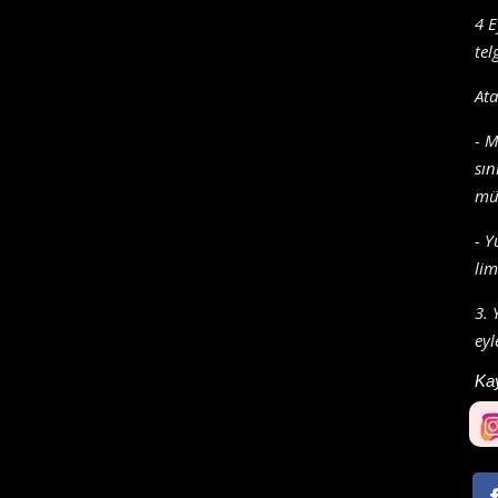
4 E
tel
Ata
- M
sın
mül
- Y
lim
3. 
eyl
Ka