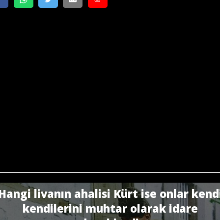
Hangi livanın ahalisi Kürt ise onlar kend
kendilerini muhtar olarak idare