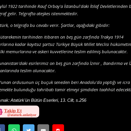
ylül 1922 tarihinde Rauf Orbay'a İstanbul'daki İtilaf Devletlerinden b
graf gelir. Telgrafta ateşkes istenmektedir.
türk, o telgrafa bu cevabı verir. Şartlar, aşağıdaki gibidir:
ütarekenin tarihinden itibaren on beş gün zarfında Trakya 1914
ırlarına kadar kayıtsız şartsız Türkiye Büyük Millet Meclisi hükümeti
ki memurlarına ve askeri kuvvetlerine teslim edilmiş bulunacaktır.
unanistan'daki esirlerimiz on beş gün zarfında İzmir , Bandırma ve İ
anlarında teslim olunacaktır.
Yunan ordusunun üç buçuk seneden beri Anadolu'da yaptığı ve icra
emekte bulunduğu tahribatı tamir etmeyi şimdiden taahhüt edecekti
ynak:
Atatürk'ün Bütün Eserleri, 13. Cilt, s.256
Takip Et