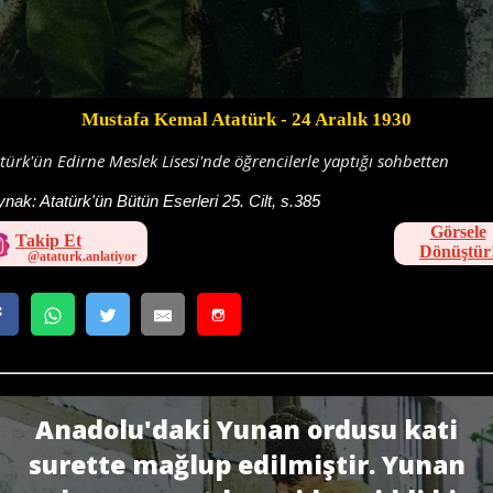
Mustafa Kemal Atatürk
- 24 Aralık 1930
türk'ün Edirne Meslek Lisesi'nde öğrencilerle yaptığı sohbetten
ynak:
Atatürk'ün Bütün Eserleri 25. Cilt, s.385
Görsele
Takip Et
Dönüştür
Anadolu'daki Yunan ordusu kati
surette mağlup edilmiştir. Yunan