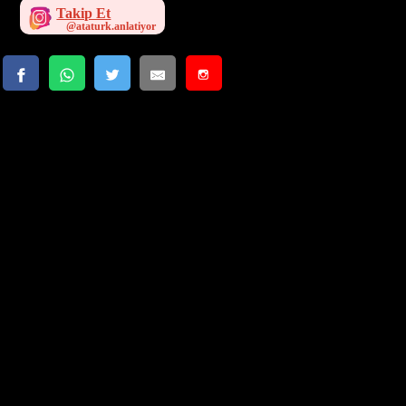
yardım talebine mecbur olursa bu defa gene doğuda Ruslara
Takip Et
karşı bir müdafaa kuvveti bırakıp batıya mı yönelinecek?
Ve böyle mekik gibi, bir doğuya bir batıya gide gele Alman
ordusunun hali ne olur?