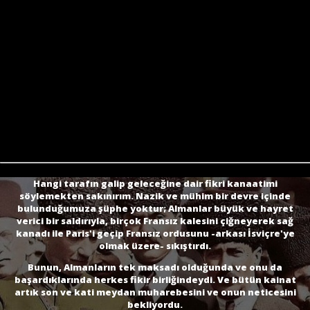
Hangi tarafın galip geleceğine dair fikri kanaatimi
söylemekten sakınırım. Nazik ve mühim bir devre içinde
bulunduğumuza şüphe yoktur; Almanlar büyük ve hayret
verici bir saldırıyla, birçok Fransız kalesini çiğneyerek sağ
kanadı ile Paris'i geçip Fransız ordusunu -arkası İsviçre'ye
olmak üzere- sıkıştırdı.
Bunun, Almanların tek maksadı olduğunda ve onu da
başardıklarında herkes fikir birliğindeydi. Ve bütün kainat
artık son ve kati meydan muharebesini ve onun neticesini
bekliyordu.