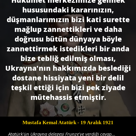
Hükümet merkezimize gelmek
hususundaki kararınızın,
düşmanlarımızın bizi kati surette
mağlup zannettikleri ve daha
doğrusu bütün dünyaya böyle
zannettirmek istedikleri bir anda
bize tebliğ edilmiş olması,
Ukrayna'nın hakkımızda beslediği
dostane hissiyata yeni bir delil
teşkil ettiği için bizi pek ziyade
mütehassis etmiştir.
Mustafa Kemal Atatürk
- 19 Aralık 1921
Atatürk'ün Ukrayna delegesi Frunze'ye verdiği cevap...