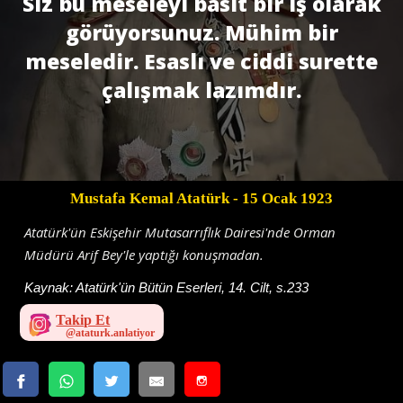
Siz bu meseleyi basit bir iş olarak
görüyorsunuz. Mü­him bir
meseledir. Esaslı ve ciddi surette
çalışmak lazımdır.
Mustafa Kemal Atatürk
- 15 Ocak 1923
Atatürk'ün Eskişehir Mutasarrıflık Dairesi'nde Orman
Müdürü Arif Bey'le yaptığı konuşmadan.
Kaynak:
Atatürk'ün Bütün Eserleri, 14. Cilt, s.233
Takip Et