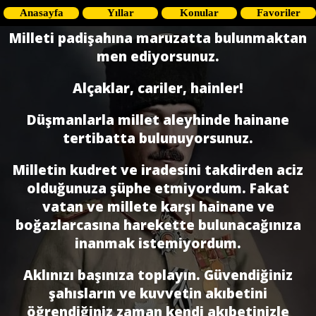
Anasayfa
Yıllar
Konular
Favoriler
Milleti padişahına maruzatta bulunmaktan
men ediyorsunuz.
Alçaklar, cariler, hainler!
Düşmanlarla millet aleyhinde hainane
tertibatta bulunuyorsunuz.
Milletin kudret ve iradesini takdirden aciz
olduğunuza şüphe etmiyordum. Fakat
vatan ve millete karşı hainane ve
boğazlarcasına harekette bulunacağınıza
inanmak istemiyordum.
Aklınızı başınıza toplayın. Güvendiğiniz
şahısların ve kuvvetin akıbetini
öğrendiğiniz zaman kendi akıbetinizle