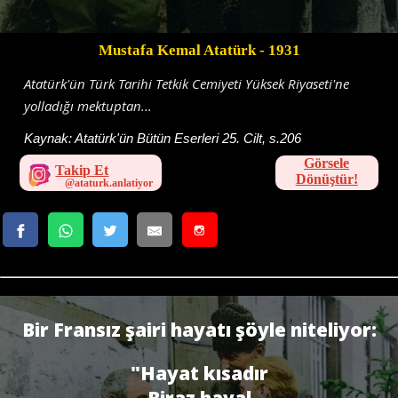
Mustafa Kemal Atatürk
- 1931
Atatürk'ün Türk Tarihi Tetkik Cemiyeti Yüksek Riyaseti'ne
yolladığı mektuptan...
Kaynak:
Atatürk'ün Bütün Eserleri 25. Cilt, s.206
Görsele
Takip Et
Dönüştür!
Bir Fransız şairi hayatı şöyle niteliyor:
"Hayat kısadır