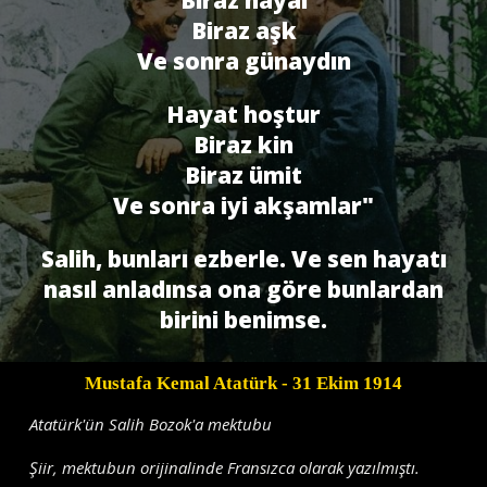
Biraz hayal
Biraz aşk
Ve sonra günaydın
Hayat hoştur
Biraz kin
Biraz ümit
Ve sonra iyi akşamlar"
Salih, bunları ezberle. Ve sen hayatı
nasıl anladınsa ona göre bunlardan
birini benimse.
Mustafa Kemal Atatürk
- 31 Ekim 1914
Atatürk'ün Salih Bozok'a mektubu
Şiir, mektubun orijinalinde Fransızca olarak yazılmıştı.