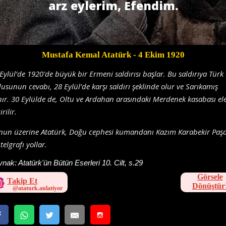
arz eylerim, Efendim.
Mustafa Kemal Atatürk
- 4 Ekim 1920
Eylül’de 1920'de büyük bir Ermeni saldırısı başlar. Bu saldırıya Türk
usunun cevabı, 28 Eylül’de karşı saldırı şeklinde olur ve Sarıkamış
nır. 30 Eylülde de, Oltu ve Ardahan arasındaki Merdenek kasabası el
irilir.
nun üzerine Atatürk, Doğu cephesi kumandanı Kazım Karabekir Paşa
telgrafı yollar.
ynak:
Atatürk'ün Bütün Eserleri 10. Cilt, s.29
Görsele
Takip Et
Dönüştür