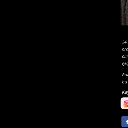
24 
ord
alı
geç
Bu
bu 
Ka