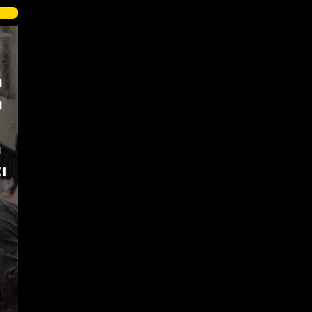
a
a
n
ı