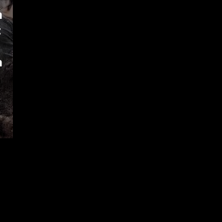
n
t
n