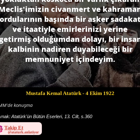
Meclis'imizin civanmert ve kahrama
ordularının başında bir asker sadaka
ve itaatiyle emirlerinizi yerine
getirmiş olduğumdan dolayı, bir insa
kalbinin nadiren duyabileceği bir
memnuniyet içindeyim.
Mustafa Kemal Atatürk
- 4 Ekim 1922
MM'de konuşma
ynak:
Atatürk'ün Bütün Eserleri, 13. Cilt, s.360
Takip Et