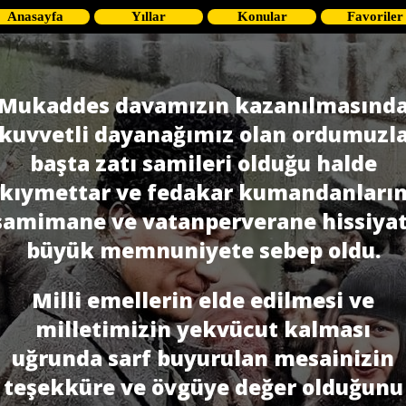
Anasayfa
Yıllar
Konular
Favoriler
Mukaddes davamızın kazanılmasınd
kuvvetli dayanağımız olan ordumuzl
başta zatı samileri olduğu halde
kıymettar ve fedakar kumandanları
samimane ve vatanperverane hissiyat
büyük memnuniyete sebep oldu.
Milli emellerin elde edilmesi ve
milletimizin yekvücut kalması
uğrunda sarf buyurulan mesainizin
teşekküre ve övgüye değer olduğunu