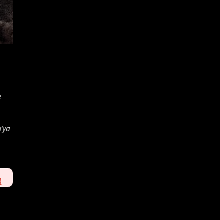
e
'ya
!