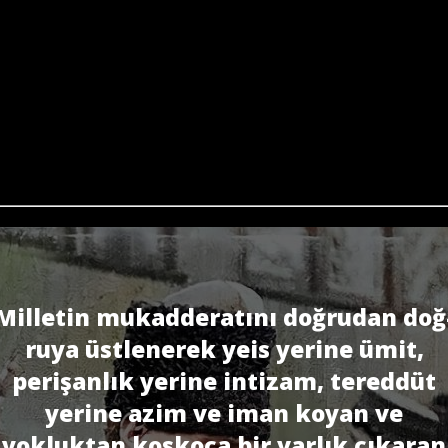
Milletin mukadderatını doğrudan doğ
ruya üstlenerek yeis yerine ümit,
perişanlık yerine intizam, tereddüt
yerine azim ve iman koyan ve
yokluktan koskoca bir varlık çıkaran