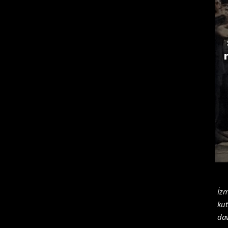
İzm
kut
dav