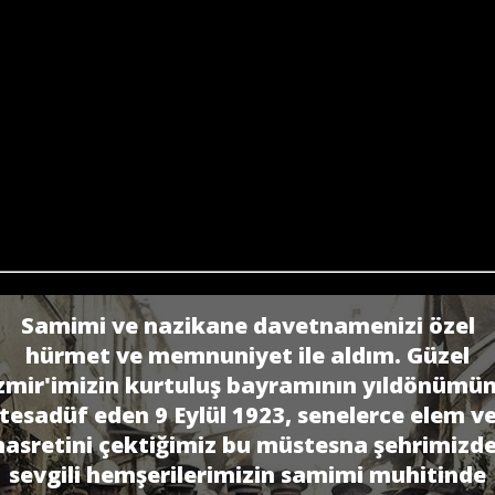
Samimi ve nazikane davetnamenizi özel
hürmet ve memnuniyet ile aldım. Güzel
zmir'imizin kurtuluş bayramının yıldönümü
tesadüf eden 9 Eylül 1923, senelerce elem v
hasretini çektiğimiz bu müstesna şehrimizde
sevgili hemşerilerimizin samimi muhitinde