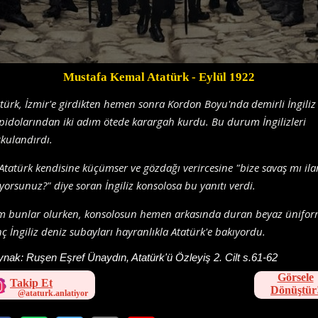
Mustafa Kemal Atatürk
- Eylül 1922
türk, İzmir'e girdikten hemen sonra Kordon Boyu'nda demirli İngiliz
pidolarından iki adım ötede karargah kurdu. Bu durum İngilizleri
kulandırdı.
Atatürk kendisine küçümser ve gözdağı verircesine "bize savaş mı ila
yorsunuz?" diye soran İngiliz konsolosa bu yanıtı verdi.
m bunlar olurken, konsolosun hemen arkasında duran beyaz ünifor
ç İngiliz deniz subayları hayranlıkla Atatürk'e bakıyordu.
ynak:
Ruşen Eşref Ünaydın, Atatürk'ü Özleyiş 2. Cilt s.61-62
Görsele
Takip Et
Dönüştür