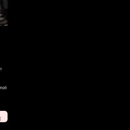
n
malı
!