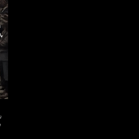
m
,
ü
u