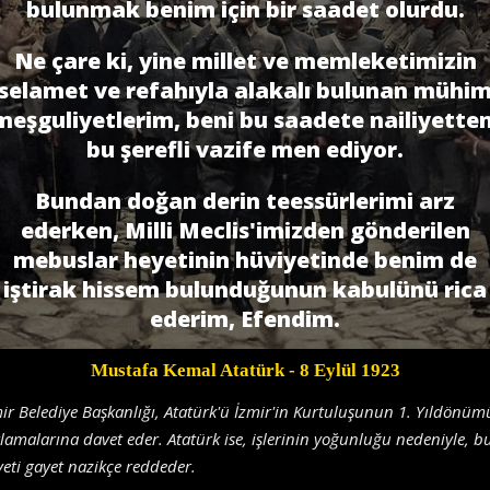
bulunmak benim için bir saadet olurdu.
Ne çare ki, yine millet ve memleketimizin
selamet ve refahıyla alakalı bulunan mühi
meşguliyetlerim, beni bu saadete nailiyetten
bu şerefli vazife men ediyor.
Bundan doğan derin teessürlerimi arz
ederken, Milli Meclis'imizden gönderilen
mebuslar heyetinin hüviyetinde benim de
iştirak hissem bulunduğunun kabulünü rica
ederim, Efendim.
Mustafa Kemal Atatürk
- 8 Eylül 1923
ir Belediye Başkanlığı, Atatürk'ü İzmir'in Kurtuluşunun 1. Yıldönüm
lamalarına davet eder. Atatürk ise, işlerinin yoğunluğu nedeniyle, b
eti gayet nazikçe reddeder.