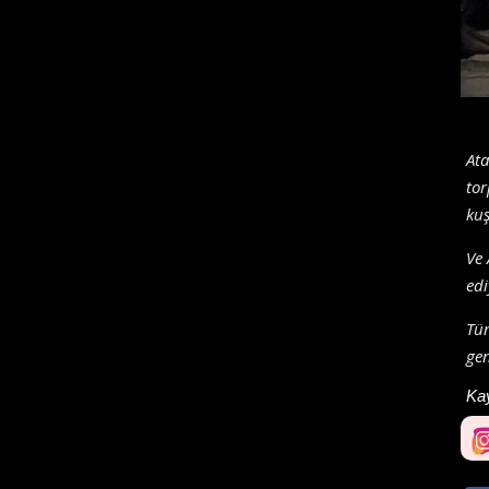
Ata
tor
kuş
Ve 
edi
Tü
gen
Ka