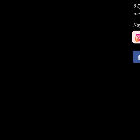
8 E
meş
Ka