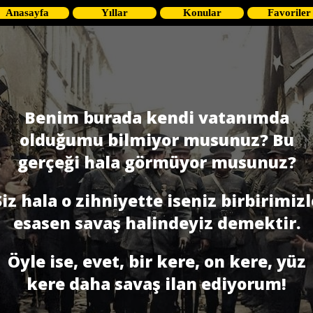
Anasayfa
Yıllar
Konular
Favoriler
Benim burada kendi vatanımda
olduğumu bilmiyor musunuz? Bu
gerçeği hala görmüyor musunuz?
Siz hala o zihniyette iseniz birbirimizl
esasen savaş halindeyiz demektir.
Öyle ise, evet, bir kere, on kere, yüz
kere daha savaş ilan ediyorum!