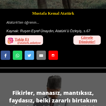
Mustafa Kemal Atatürk
Atatürk'ten öğrenin...
Kaynak:
Ruşen Eşref Ünaydın, Atatürk'ü Özleyiş, s.67
Görsele
Takip Et
Dönüştür!
Fikirler, manasız, mantıksız,
faydasız, belki zararlı birtakım