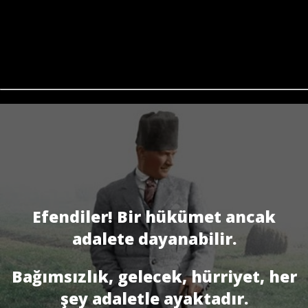
Efendiler! Bir hükümet ancak
adalete dayanabilir.
Bağımsızlık, gelecek, hürriyet, her
şey adaletle ayaktadır.