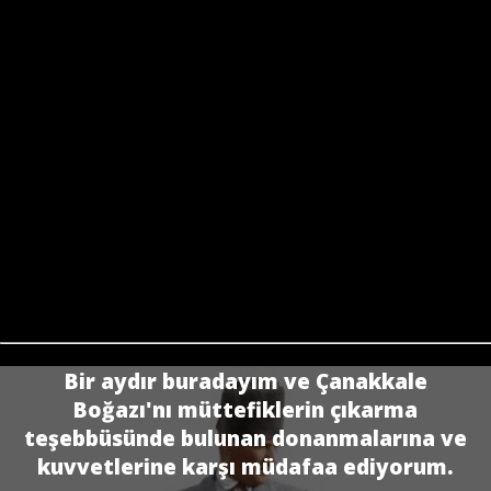
Bir aydır buradayım ve Çanakkale
Boğazı'nı müttefiklerin çıkarma
teşebbüsünde bulunan donanmalarına ve
kuvvetlerine karşı müdafaa ediyorum.