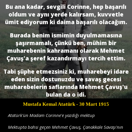
Bu ana kadar, sevgili Corinne, hep başarılı
oldum ve aynı yerde kalırsam, kuvvetle
ümit ediyorum ki daima başarılı olacağım.
Burada benim ismimin duyulmamasına
şaşırmamalı, çünkü ben, mühim bir
muharebenin kahramanı olarak Mehmet
Çavuş'a şeref kazandırmayı tercih ettim.
Tabi şüphe etmezsiniz ki, muharebeyi idare
eden sizin dostunuzdu ve savaş gecesi
muharebelerin saflarında Mehmet Çavuş'u
bulan da o idi.
Mustafa Kemal Atatürk
- 30 Mart 1915
Atatürk'ün Madam Corinne'e yazdığı mektup
Mektupta bahsi geçen Mehmet Çavuş, Çanakkale Savaşı'nın