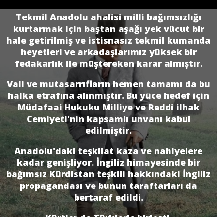
Tekmil Anadolu ahalisi milli bağımsızlığı
kurtarmak için baştan aşağı yek vücut bir
hale getirilmiş ve istisnasız tekmil kumanda
heyetleri ve arkadaşlarımız yüksek bir
fedakarlık ile müştereken karar almıştır.
Vali ve mutasarrıfların hemen tamamı da bu
halka etrafına alınmıştır. Bu yüce hedef için
Müdafaai Hukuku Milliye ve Reddi ilhak
Cemiyeti'nin kapsamlı unvanı kabul
edilmiştir.
Anadolu'daki teşkilat kaza ve nahiyelere
kadar genişliyor. İngiliz himayesinde bir
bağımsız Kürdistan teşkili hakkındaki İngiliz
propagandası ve bunun taraftarları da
bertaraf edildi.