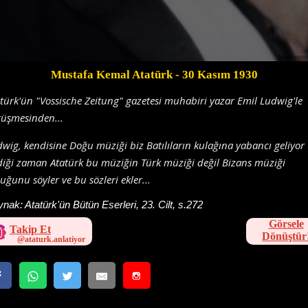
Mustafa Kemal Atatürk
- 30 Kasım 1930
türk'ün "Vossische Zeitung" gazetesi muhabiri yazar Emil Ludwig'le
rüşmesinden...
wig, kendisine Doğu müziği biz Batılıların kulağına yabancı geliyor
iği zaman Atatürk bu müziğin Türk müziği değil Bizans müziği
uğunu söyler ve bu sözleri ekler...
ynak:
Atatürk'ün Bütün Eserleri, 23. Cilt, s.272
Görsele
Takip Et
Dönüştür