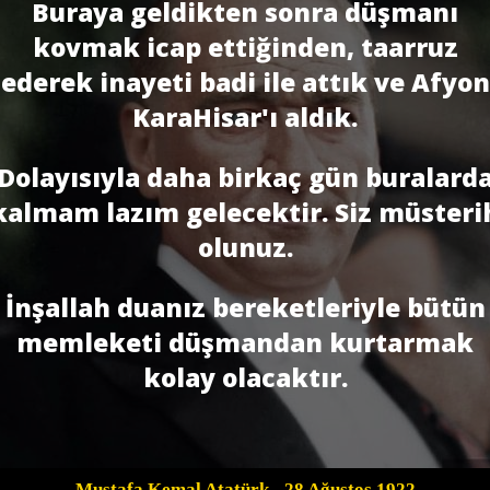
Buraya geldikten sonra düşmanı
kovmak icap ettiğinden, taarruz
ederek inayeti badi ile attık ve Afyon
KaraHisar'ı aldık.
Dolayısıyla daha birkaç gün buralard
kalmam lazım gelecektir. Siz müsteri
olunuz.
İnşallah duanız bereketleriyle bütün
memleketi düşmandan kurtarmak
kolay olacaktır.
Mustafa Kemal Atatürk
- 28 Ağustos 1922