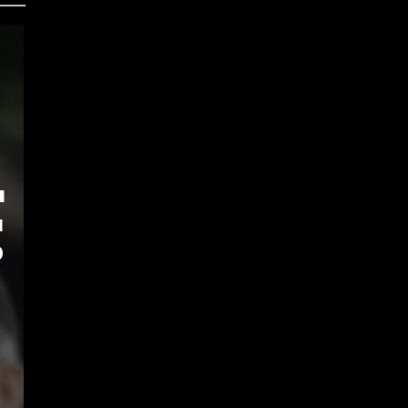
ı
ı
O