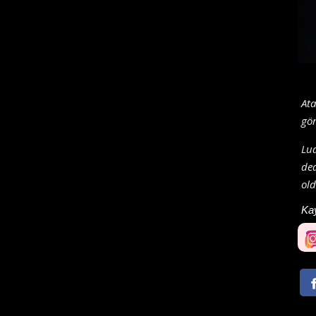
Ata
gö
Lud
ded
old
Ka