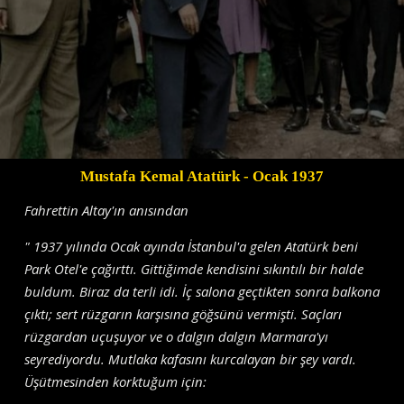
Mustafa Kemal Atatürk
- Ocak 1937
Fahrettin Altay'ın anısından
" 1937 yılında Ocak ayında İstanbul'a gelen Atatürk beni
Park Otel'e çağırttı. Gittiğimde kendisini sı­kıntılı bir halde
buldum. Biraz da terli idi. İç salona geçtikten sonra balkona
çıktı; sert rüzgarın kar­şısına göğsünü vermişti. Saçları
rüzgardan uçuşuyor ve o dalgın dalgın Marmara'yı
seyrediyordu. Mutlaka kafasını kurcalayan bir şey vardı.
Üşütmesinden korktuğum için: