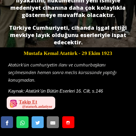
liyakatini, hükümetinin yeni ismiyle
medeniyet cihanına daha çok kolaylıkla
göstermeye muvaffak olacaktır.
Türkiye Cumhuriyeti, cihanda işgal ettiği
mevkiye layık olduğunu eserleriyle ispat
edecektir.
Mustafa Kemal Atatürk
- 29 Ekim 1923
Atatürk'ün cumhuriyetin ilanı ve cumhurbaşkanı
seçilmesinden hemen sonra meclis kürsüsünde yaptığı
konuşmadan.
Kaynak:
Atatürk'ün Bütün Eserleri 16. Cilt, s.146
Takip Et