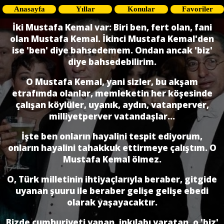
Anasayfa
Yıllar
Konular
Favoriler
İki Mustafa Kemal var: Biri ben, fert olan, fani
olan Mustafa Kemal. İkinci Mustafa Kemal'den
ise 'ben' diye bahsedemem. Ondan ancak 'biz'
diye bahsedebilirim.
O Mustafa Kemal, yani sizler, bu akşam
etrafımda olanlar, memleketin her köşesinde
çalışan köylüler, uyanık, aydın, vatanperver,
milliyetperver vatandaşlar...
İşte ben onların hayalini tespit ediyorum,
onların hayalini tahakkuk ettirmeye çalıştım. O
Mustafa Kemal ölmez.
O, Türk milletinin ihtiyaçlarıyla beraber, gitgide
uyanan şuuru ile beraber gelişe gelişe ebedi
olarak yaşayacaktır.
Bizde cumhuriyeti yapan, inkılabı yaratan, o 'biz'