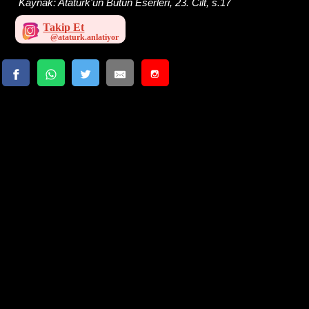
Kaynak:
Atatürk'ün Bütün Eserleri, 23. Cilt, s.17
Takip Et