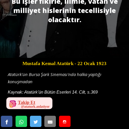
Bu işler fikirle, ilimle, vatan ve
milliyet hislerinin tecellisiyle
olacaktır.
Mustafa Kemal Atatürk
- 22 Ocak 1923
Atatürk'ün Bursa Şark Sineması'nda halka yaptığı
konuşmadan
Kaynak:
Atatürk'ün Bütün Eserleri 14. Cilt, s.369
Takip Et