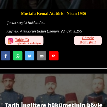
Mustafa Kemal Atatürk
- Nisan 1936
Çocuk sevgisi hakkında...
Kaynak:
Atatürk'ün Bütün Eserleri, 28. Cilt, s.195
Görsele
Takip Et
Dönüştür!
Tarih İngiltere hükümetinin böyle