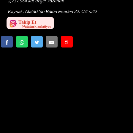
2,737,964 kat değer kazandı!
Kaynak:
Atatürk'ün Bütün Eserleri 22. Cilt s.42
Takip Et