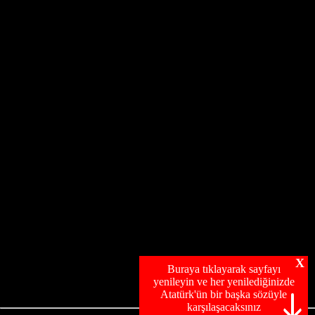
X
Buraya tıklayarak sayfayı
yenileyin ve her yenilediğinizde
Atatürk'ün bir başka sözüyle
karşılaşacaksınız