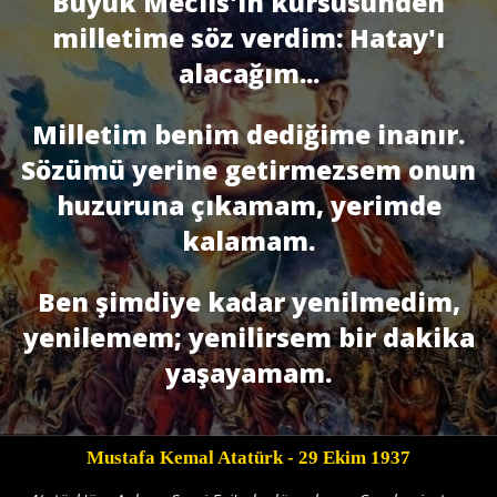
Büyük Meclis'in kürsüsünden
milletime söz verdim: Hatay'ı
alacağım...
Milletim benim dediğime inanır.
Sözümü yerine getirmezsem onun
huzuruna çıkamam, yerimde
kalamam.
Ben şimdiye kadar yenilmedim,
yenilemem; yenilirsem bir dakika
yaşayamam.
Mustafa Kemal Atatürk
- 29 Ekim 1937