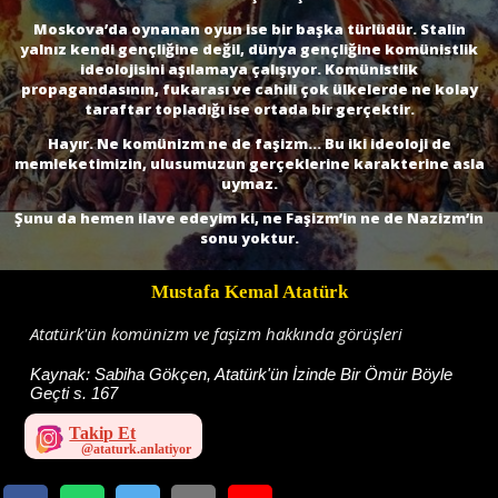
Moskova’da oynanan oyun ise bir başka türlüdür. Stalin
yalnız kendi gençliğine değil, dünya gençliğine komünistlik
ideolojisini aşılamaya çalışıyor. Komünistlik
propagandasının, fukarası ve cahili çok ülkelerde ne kolay
taraftar topladığı ise ortada bir gerçektir.
Hayır. Ne komünizm ne de faşizm... Bu iki ideoloji de
memleketimizin, ulusumuzun gerçeklerine karakterine asla
uymaz.
Şunu da hemen ilave edeyim ki, ne Faşizm’in ne de Nazizm’in
sonu yoktur.
Mustafa Kemal Atatürk
Atatürk'ün komünizm ve faşizm hakkında görüşleri
Kaynak:
Sabiha Gökçen, Atatürk'ün İzinde Bir Ömür Böyle
Geçti s. 167
Takip Et