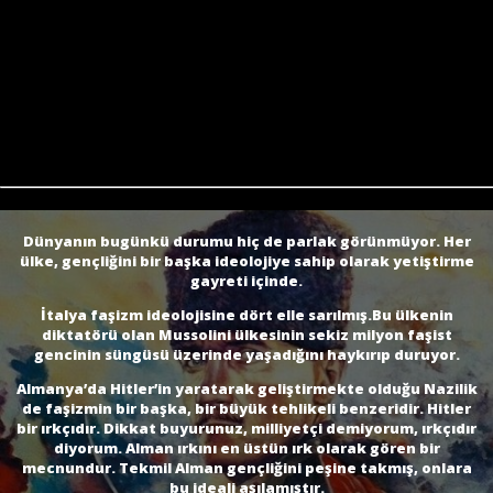
Dünyanın bugünkü durumu hiç de parlak görünmüyor. Her
ülke, gençliğini bir başka ideolojiye sahip olarak yetiştirme
gayreti içinde.
İtalya faşizm ideolojisine dört elle sarılmış.Bu ülkenin
diktatörü olan Mussolini ülkesinin sekiz milyon faşist
gencinin süngüsü üzerinde yaşadığını haykırıp duruyor.
Almanya’da Hitler’in yaratarak geliştirmekte olduğu Nazilik
de faşizmin bir başka, bir büyük tehlikeli benzeridir. Hitler
bir ırkçıdır. Dikkat buyurunuz, milliyetçi demiyorum, ırkçıdır
diyorum. Alman ırkını en üstün ırk olarak gören bir
mecnundur. Tekmil Alman gençliğini peşine takmış, onlara
bu ideali aşılamıştır.