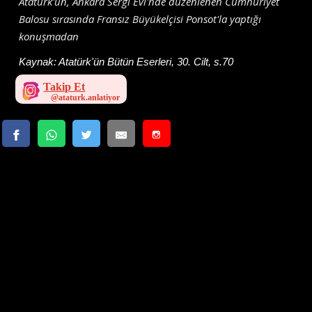
Atatürk'ün, Ankara Sergi Evi'nde düzenlenen Cumhuriyet
Balosu sırasında Fransız Büyükelçisi Ponsot'la yaptığı
konuşmadan
Kaynak:
Atatürk'ün Bütün Eserleri, 30. Cilt, s.70
Takip Et