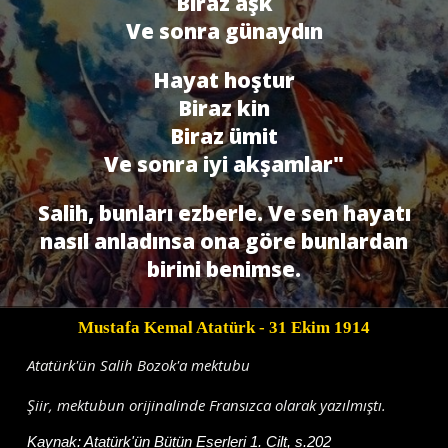
Biraz aşk
Ve sonra günaydın
Hayat hoştur
Biraz kin
Biraz ümit
Ve sonra iyi akşamlar"
Salih, bunları ezberle. Ve sen hayatı
nasıl anladınsa ona göre bunlardan
birini benimse.
Mustafa Kemal Atatürk
- 31 Ekim 1914
Atatürk'ün Salih Bozok'a mektubu
Şiir, mektubun orijinalinde Fransızca olarak yazılmıştı.
Kaynak:
Atatürk'ün Bütün Eserleri 1. Cilt, s.202