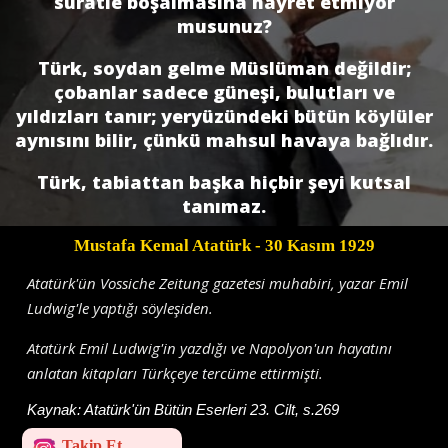
süratle boşalmasına hayret etmiyor
musunuz?
Türk, soydan gelme Müslüman değildir;
çobanlar sadece güneşi, bulutları ve
yıldızları tanır; yeryüzündeki bütün köylüler
aynısını bilir, çünkü mahsul havaya bağlıdır.
Türk, tabiattan başka hiçbir şeyi kutsal
tanımaz.
Mustafa Kemal Atatürk
- 30 Kasım 1929
Atatürk'ün Vossiche Zeitung gazetesi muhabiri, yazar Emil
Ludwig'le yaptığı söyleşiden.
Atatürk Emil Ludwig'in yazdığı ve Napolyon'un hayatını
anlatan kitapları Türkçeye tercüme ettirmişti.
Kaynak:
Atatürk'ün Bütün Eserleri 23. Cilt, s.269
Takip Et