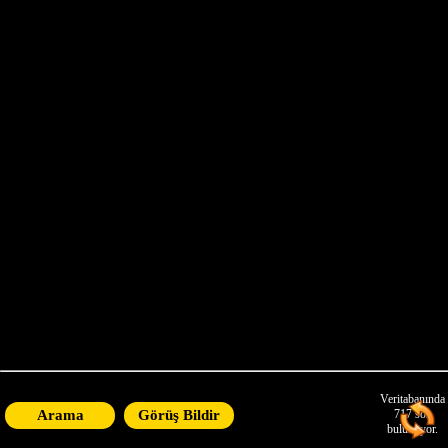
X
Buraya tıklayarak sayfayı
yenileyin ve her yenilediğinizde
Atatürk'ün bir başka sözüyle
karşılaşacaksınız
Veritabanında
Arama
Görüş Bildir
717
söz
bulunuyor.