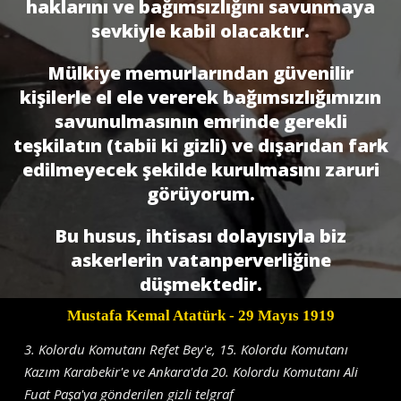
haklarını ve bağımsızlığını savunmaya
sevkiyle kabil olacaktır.
Mülkiye memurlarından güvenilir
kişilerle el ele vererek bağımsızlı­ğımızın
savunulmasının emrinde gerekli
teşkilatın (tabii ki gizli) ve dışarıdan fark
edilmeyecek şekilde kurulmasını zaruri
görüyorum.
Bu husus, ihtisası dolayısıyla biz
askerlerin vatanperverliğine
düşmektedir.
Mustafa Kemal Atatürk
- 29 Mayıs 1919
3. Kolordu Komutanı Refet Bey'e, 15. Kolordu Komutanı
Kazım Karabekir'e ve Ankara'da 20. Kolordu Komutanı Ali
Fuat Paşa'ya gönderilen gizli telgraf