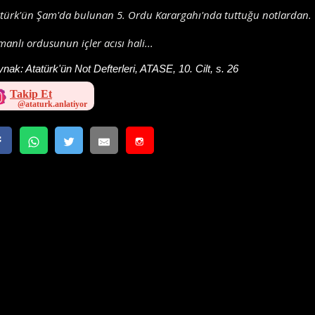
atürk'ün Şam'da bulunan 5. Ordu Karargahı'nda tuttuğu notlardan.
anlı ordusunun içler acısı hali...
ynak:
Atatürk'ün Not Defterleri, ATASE, 10. Cilt, s. 26
Takip Et