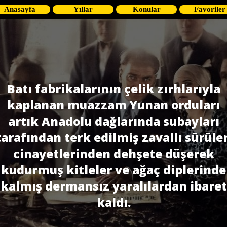
Anasayfa
Yıllar
Konular
Favoriler
Batı fabrikalarının çelik zırhlarıyla
kaplanan muazzam Yunan orduları
artık Anadolu dağlarında subayları
tarafından terk edilmiş zavallı sürüler
cinayetlerinden dehşete düşerek
kudurmuş kitleler ve ağaç diplerinde
kalmış dermansız yaralılardan ibaret
kaldı.