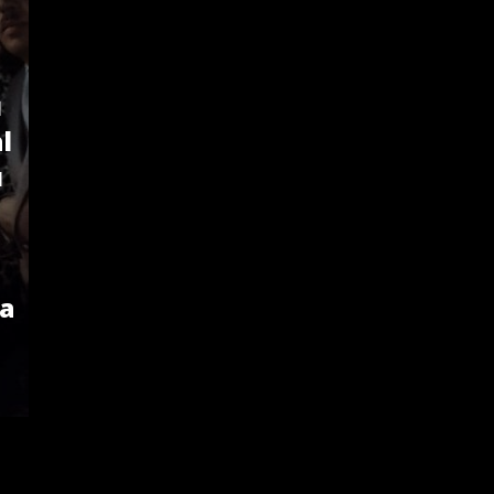
ı
l
ı
sa