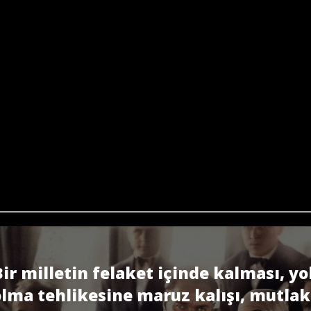
Bir milletin felaket içinde kalması, yo
lma tehlikesine maruz kalışı, mutla