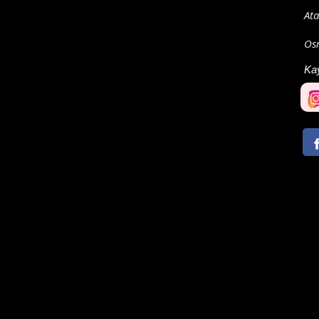
At
Osm
Ka