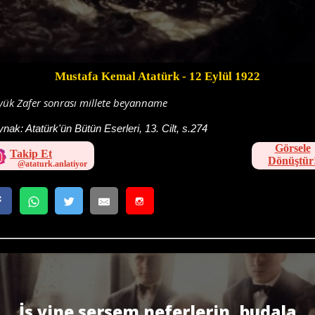
Mustafa Kemal Atatürk
- 12 Eylül 1922
ük Zafer sonrası millete beyanname
ynak:
Atatürk'ün Bütün Eserleri, 13. Cilt, s.274
Görsele
Takip Et
Dönüştür
İş yine sersem neferlerin, budala