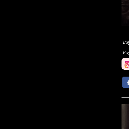
Büy
Ka