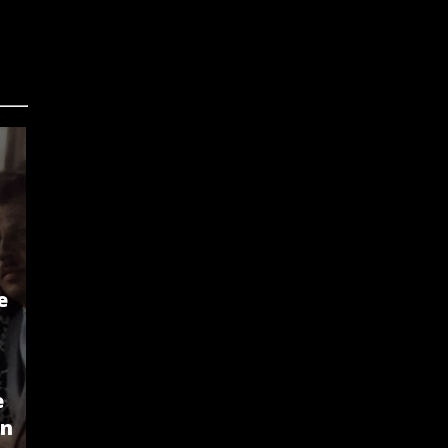
e
e
an