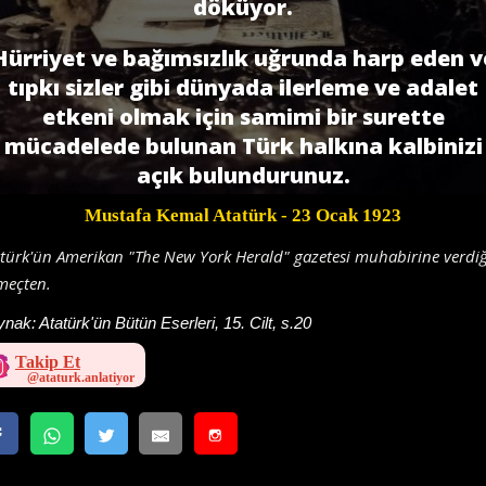
döküyor.
Hürriyet ve bağımsızlık uğrunda harp eden v
tıpkı sizler gibi dünyada ilerleme ve adalet
etkeni olmak için samimi bir surette
mücadelede bulunan Türk halkına kalbinizi
açık bulundurunuz.
Mustafa Kemal Atatürk
- 23 Ocak 1923
türk'ün Amerikan "The New York Herald" gazetesi muhabirine verdiğ
meçten.
ynak:
Atatürk'ün Bütün Eserleri, 15. Cilt, s.20
Takip Et