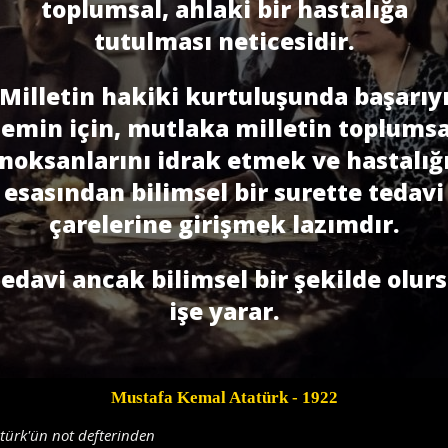
toplumsal, ahlaki bir hastalığa
tutulması neticesidir.
Milletin hakiki kurtuluşunda başarıy
temin için, mutlaka milletin toplumsa
noksanlarını idrak etmek ve hastalığ
esasından bilimsel bir surette tedavi
çarelerine girişmek lazımdır.
edavi ancak bilimsel bir şekilde olur
işe yarar.
Mustafa Kemal Atatürk
- 1922
türk'ün not defterinden