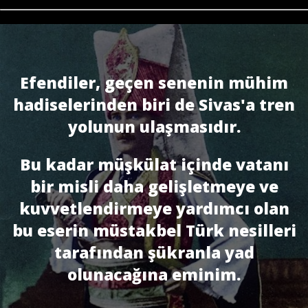
Efendiler, geçen senenin mühim
hadiselerinden biri de Sivas'a tren
yolunun ulaş­masıdır.
Bu kadar müşkülat içinde vatanı
bir misli daha gelişletmeye ve
kuvvetlendirmeye yardımcı olan
bu eserin müstakbel Türk nesilleri
tarafından şükranla yad
olunacağına eminim.