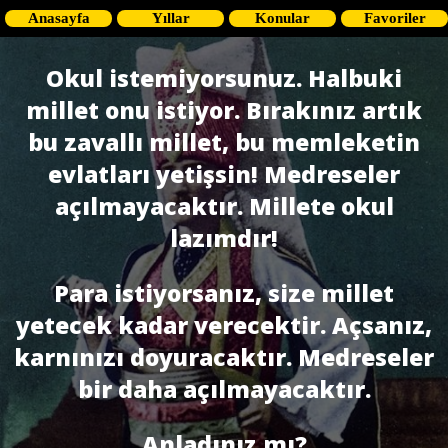
Anasayfa
Yıllar
Konular
Favoriler
Okul istemiyorsunuz. Halbuki
millet onu istiyor. Bırakınız artık
bu zavallı millet, bu memleketin
evlatları yetişsin! Medreseler
açılmayacaktır. Millete okul
lazımdır!
Para istiyorsanız, size millet
yetecek kadar verecektir. Açsanız,
karnınızı doyuracaktır. Medreseler
bir daha açılmayacaktır.
Anladınız mı?