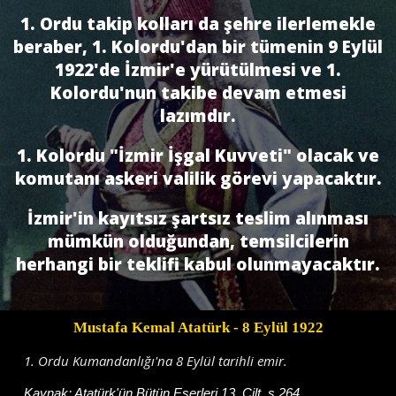
1. Ordu takip kolları da şehre ilerlemekle
beraber, 1. Kolordu'dan bir tümenin 9 Eylül
1922'de İzmir'e yürütülmesi ve 1.
Kolordu'nun takibe devam etmesi
lazımdır.
1. Kolordu "İzmir İşgal Kuvveti" olacak ve
komutanı askeri valilik görevi yapacaktır.
İzmir'in kayıtsız şartsız teslim alınması
mümkün olduğundan, temsilcilerin
herhangi bir teklifi kabul olunmayacaktır.
Mustafa Kemal Atatürk
- 8 Eylül 1922
1. Ordu Kumandanlığı'na 8 Eylül tarihli emir.
Kaynak:
Atatürk'ün Bütün Eserleri 13. Cilt, s.264