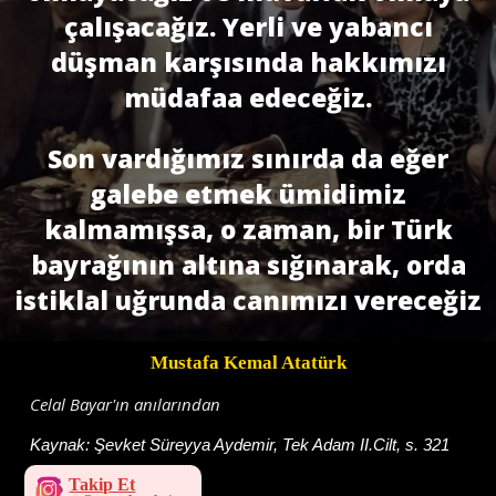
çalışacağız. Yerli ve yabancı
düşman karşısında hakkımızı
müdafaa edeceğiz.
Son vardığımız sınırda da eğer
galebe etmek ümidimiz
kalmamışsa, o zaman, bir Türk
bayrağının altına sı­ğınarak, orda
istiklal uğrunda canımızı vereceğiz
Mustafa Kemal Atatürk
Celal Bayar'ın anılarından
Kaynak:
Şevket Süreyya Aydemir, Tek Adam II.Cilt, s. 321
Takip Et