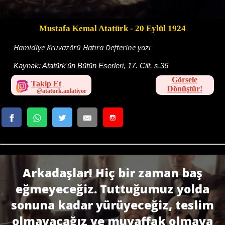
Mustafa Kemal Atatürk
- 20 Eylül 1924
Hamidiye Kruvazörü Hatıra Defterine yazı
Kaynak:
Atatürk'ün Bütün Eserleri, 17. Cilt, s.36
Görsele
Takip Et
Dönüştür!
Arkadaşlar! Hiç bir zaman baş
eğmeyeceğiz. Tuttuğumuz yolda
sonuna kadar yürüyeceğiz, teslim
olmayacağız ve muvaffak olmaya