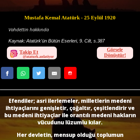
Mustafa Kemal Atatürk
- 25 Eylül 1920
Vahdettin hakkında
Kaynak:
Atatürk'ün Bütün Eserleri, 9. Cilt, s.387
Görsele
Takip Et
Dönüştür!
Efendiler; asri ilerlemeler, milletlerin medeni
ihtiyaçlarını genişletir, çoğaltır, çe­şitlendirir ve
bu medeni ihtiyaçlar ile orantılı medeni hakların
vücudunu lüzumlu kı­lar.
Her devletin, mensup olduğu toplumun