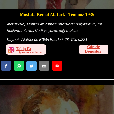
Mustafa Kemal Atatürk
- Temmuz 1936
Atatürk'ün, Montrö Anlaşması öncesinde Boğazlar Rejimi
hakkında Yunus Nadi'ye yazdırdığı makale
Kaynak:
Atatürk'ün Bütün Eserleri, 28. Cilt, s.221
Görsele
Takip Et
Dönüştür!