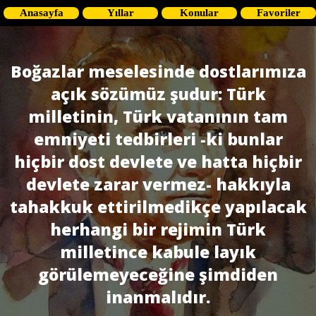
Anasayfa
Yıllar
Konular
Favoriler
Boğazlar meselesinde dostlarımıza
açık sözümüz şudur: Türk
milletinin, Türk vatanının tam
emniyeti tedbirleri -ki bunlar
hiçbir dost devlete ve hatta hiçbir
devlete zarar vermez- hakkıyla
tahakkuk ettirilmedikçe yapılacak
herhangi bir rejimin Türk
milletince kabule layık
görülemeyeceğine şimdiden
inanmalıdır.