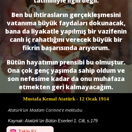
tatminiyle ilgili değil.
Ben bu ihtirasların gerçekleşmesini
vatanıma büyük faydaları dokunacak,
bana da liyakatle yapılmış bir vazifenin
canlı iç rahatlığını verecek büyük bir
fikrin başarısında arıyorum.
Bütün hayatımın prensibi bu olmuştur.
Ona çok genç yaşımda sahip oldum ve
son nefesime kadar da onu muhafaza
etmekten geri kalmayacağım.
Mustafa Kemal Atatürk
- 12 Ocak 1914
Atatürk'ün Madam Corinne'e mektubu
Kaynak:
Atatürk'ün Bütün Eserleri 1. Cilt, s.179
Takip Et