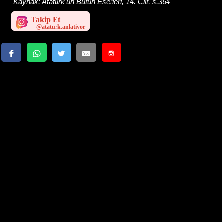
Kaynak:
Atatürk'ün Bütün Eserleri, 14. Cilt, s.364
Takip Et