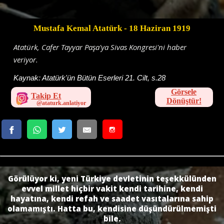
Mustafa Kemal Atatürk
- 18 Haziran 1919
Atatürk, Cafer Tayyar Paşa'ya Sivas Kongresi'ni haber
veriyor.
Kaynak:
Atatürk'ün Bütün Eserleri 21. Cilt, s.28
Görsele
Takip Et
Dönüştür!
Görülüyor ki, yeni Türkiye devletinin teşekkülünden
evvel millet hiçbir vakit kendi tarihine, kendi
hayatına, kendi refah ve saadet vasıtalarına sahip
olamamıştı. Hatta bu, kendisine düşündürülmemişti
bile.