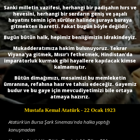
Sanki milletin vazifesi, herhangi bir padişahın hırs ve
hevesini, herhangi bir serdarın geniş ve şaşalı
hayatı­nı temin için sürüler halinde şuraya buraya
gitmekten ibaretti. Fakat bugün böyle de­ğildir.
Bugün bütün halk, hepimiz benliğimizin idrakindeyiz.
Mukadderatımıza hakim bulunuyoruz. Tekrar
Viyana'ya gitmek, Mısır'ı fethetmek, Hindistan'da
imparatorluk kurmak gibi hayallere kapılacak kimse
kalmamıştır.
Bütün dimağımızı, mesaimizi bu memleketin
ümranına, refahına hasr ve tahsis edeceğiz. Gayemiz
budur ve bu gaye için mevcudiyetimizi bile ortaya
atmaya hazırız.
Mustafa Kemal Atatürk
- 22 Ocak 1923
Atatürk'ün Bursa Şark Sineması'nda halka yaptığı
konuşmadan