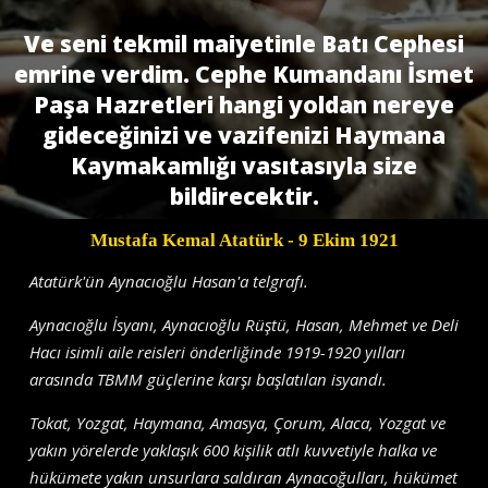
Ve seni tekmil maiyetinle Batı Cephesi
emrine verdim. Cephe Kumandanı İsmet
Paşa Hazretleri hangi yoldan nereye
gideceğinizi ve vazifenizi Haymana
Kaymakamlığı vasıtasıyla size
bildirecektir.
Mustafa Kemal Atatürk
- 9 Ekim 1921
Atatürk'ün Aynacıoğlu Hasan'a telgrafı.
Aynacıoğlu İsyanı, Aynacıoğlu Rüştü, Hasan, Mehmet ve Deli
Hacı isimli aile reisleri önderliğinde 1919-1920 yılları
arasında TBMM güçlerine karşı başlatılan isyandı.
Tokat, Yozgat, Haymana, Amasya, Çorum, Alaca, Yozgat ve
yakın yörelerde yaklaşık 600 kişilik atlı kuvvetiyle halka ve
hükümete yakın unsurlara saldıran Aynacoğulları, hükümet