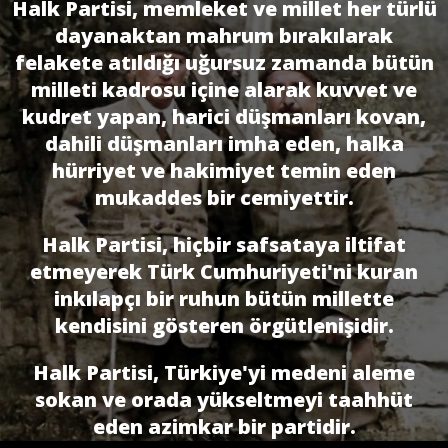
Halk Partisi, memleket ve millet her türlü
dayanaktan mahrum bırakılarak
felakete atıldığı uğursuz zamanda bütün
milleti kadrosu içine alarak kuvvet ve
kudret yapan, harici düşmanları kovan,
dahili düşmanları imha eden, halka
hürriyet ve hakimiyet temin eden
mukaddes bir cemiyettir.
Halk Partisi, hiçbir safsataya iltifat
etmeyerek Türk Cumhuriyeti'ni kuran
inkılapçı bir ruhun bütün millette
kendisini gösteren örgütlenişidir.
Halk Partisi, Türkiye'yi medeni aleme
sokan ve orada yükseltmeyi taahhüt
eden azimkar bir partidir.