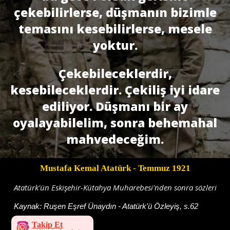
çekebilirlerse, düşmanın bizimle
temasını kesebilirlerse, mesele
yoktur.
Çekebileceklerdir,
kesebileceklerdir. Çekiliş iyi idare
ediliyor. Düş­manı bir ay
oyalayabilelim, sonra behemahal
mahvedece­ğim.
Mustafa Kemal Atatürk
- Temmuz 1921
Atatürk'ün Eskişehir-Kütahya Muharebesi'nden sonra sözleri
Kaynak:
Ruşen Eşref Ünaydın - Atatürk'ü Özleyiş, s.62
Takip Et