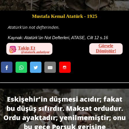
Mustafa Kemal Atatürk
- 1925
Atatürk'ün not defterinden.
Kaynak:
Atatürk'ün Not Defterleri, ATASE, Cilt 12 s.16
Görsele
Takip Et
Dönüştür!
Eskişehir'in düşmesi acıdır; fakat
bu düşüş sıfırdır. Maksat ordudur.
Ordu ayaktadır; yenilmemiştir; onu
bu gece Porsuk gerisine