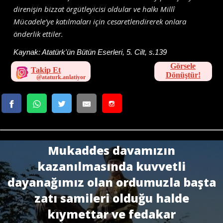
direnişin bizzat örgütleyicisi oldular ve halkı Millî
Mücadele’ye katılmaları için cesaretlendirerek onlara
önderlik ettiler.
Kaynak:
Atatürk'ün Bütün Eserleri, 5. Cilt, s.139
Görsele
Takip Et
Dönüştür!
Mukaddes davamızın
kazanılmasında kuvvetli
dayanağımız olan ordumuzla başta
zatı samileri olduğu halde
kıymettar ve fedakar