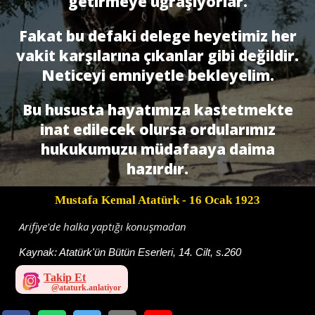
getirmeye uğraşıyorlar.
Fakat bu defaki delege heyetimiz her
vakit kar­şılarına çıkanlar gibi değildir.
Neticeyi emniyetle bekleyelim.
Bu hususta hayatımıza kastetmekte
inat edilecek olursa ordularımız
hukukumuzu müdafaaya daima
hazırdır.
Mustafa Kemal Atatürk
- 16 Ocak 1923
Arifiye'de halka yaptığı konuşmadan
Kaynak:
Atatürk'ün Bütün Eserleri, 14. Cilt, s.260
Takip Et