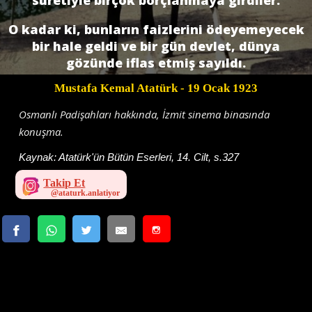
suretiyle birçok borçlanmaya girdiler.
O kadar ki, bunların faizlerini ödeyemeyecek
bir hale geldi ve bir gün devlet, dünya
gözünde iflas etmiş sayıldı.
Mustafa Kemal Atatürk
- 19 Ocak 1923
Osmanlı Padişahları hakkında, İzmit sinema binasında
konuşma.
Kaynak:
Atatürk'ün Bütün Eserleri, 14. Cilt, s.327
Takip Et