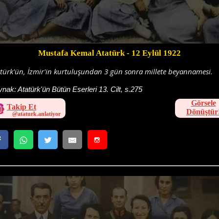
Mustafa Kemal Atatürk
- 12 Eylül 1922
türk'ün, İzmir'in kurtuluşundan 3 gün sonra millete beyannamesi.
ynak:
Atatürk'ün Bütün Eserleri 13. Cilt, s.275
Görsele
Takip Et
Dönüştür