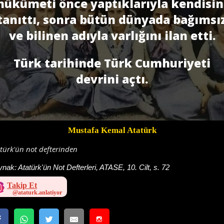
hükümeti önce yaptıklarıyla kendisin
tanıttı, sonra bütün dünyada bağımsı
ve bilinen adıyla varlığını ilan etti.
Türk tarihinde Türk Cumhuriyeti
devrini açtı.
Mustafa Kemal Atatürk
türk'ün not defterinden
ynak:
Atatürk'ün Not Defterleri, ATASE, 10. Cilt, s. 72
Takip Et