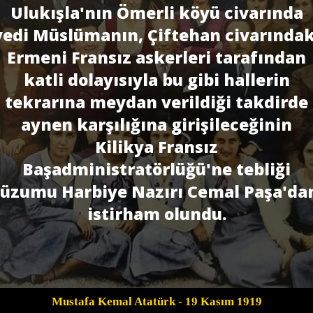
Ulukışla'nın Ömerli köyü civarında
yedi Müslümanın, Çiftehan civarındak
Er­meni Fransız askerleri tarafından
katli dolayısıyla bu gibi hallerin
tekrarına meydan verildiği takdirde
aynen karşılığına girişileceğinin
Kilikya Fransız
Başadministratörlüğü'ne tebliği
lüzumu Harbiye Nazırı Cemal Paşa'da
istirham olundu.
Mustafa Kemal Atatürk
- 19 Kasım 1919