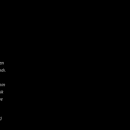
ren
ndı.
nin
ik
ve
)