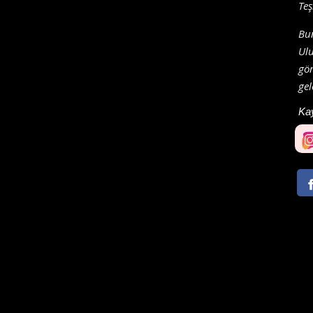
Teş
Bun
Ulu
gön
gel
Ka