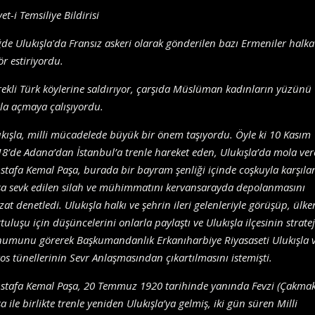
et-i Temsiliye Bildirisi
de Ulukışla'da Fransız askeri olarak gönderilen bazı Ermeniler halka
ör estiriyordu.
ekli Türk köylerine saldırıyor, çarşıda Müslüman kadınların yüzünü
la açmaya çalışıyordu.
kışla, milli mücadelede büyük bir önem taşıyordu. Öyle ki 10 Kasım
8’de Adana’dan İstanbul’a trenle hareket eden, Ulukışla’da mola ve
tafa Kemal Paşa, burada bir bayram şenliği içinde coşkuyla karşıla
a sevk edilen silah ve mühimmatını kervansarayda depolanmasını
zat denetledi. Ulukışla halkı ve şehrin ileri gelenleriyle görüşüp, ülke
tuluşu için düşüncelerini onlarla paylaştı ve Ulukışla ilçesinin stratej
numunu görerek Başkumandanlık Erkanıharbiye Riyasaseti Ulukışla 
os tünellerinin Sevr Anlaşmasından çıkartılmasını istemişti.
stafa Kemal Paşa, 20 Temmuz 1920 tarihinde yanında Fevzi (Çakmak
a ile birlikte trenle yeniden Ulukışla’ya gelmiş, iki gün süren Milli