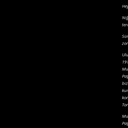
Hey
Niğ
ter
Sür
zor
Ulu
191
Mus
Paş
biz
kur
ko
Tor
Mu
Paş