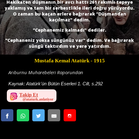
Hakikaten düşmanın bir avcı hattı 261 rakımlı tepeye
yaklamış ve tam bir serbestlikle ileri doğru yürüyordu.
O zaman bu kaçan erlere bağırarak "Düşmandan
kaçılmaz" dedim.
"Cephanemiz kalmadı" dediler.
"Cephaneniz yoksa süngünüz var" dedim. Ve bağırarak
süngü taktırdım ve yere yatırdım.
Mustafa Kemal Atatürk
- 1915
Arıburnu Muharebeleri Raporundan
Kaynak:
Atatürk'ün Bütün Eserleri 1. Cilt, s.292
Takip Et