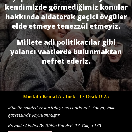
kendimizde görmediğimiz konular
hakkında aldatarak geçici övgüler
elde etmeye tenezzül etmeyiz.
Millete adi politikacılar gibi
yalancı vaatlerde bulunmaktan
nefret ederiz.
Mustafa Kemal Atatürk
- 17 Ocak 1925
Milletin saadeti ve kurtuluşu hakkında not. Konya, Vakit
gazetesinde yayınlanmıştır.
Kaynak:
Atatürk'ün Bütün Eserleri, 17. Cilt, s.143