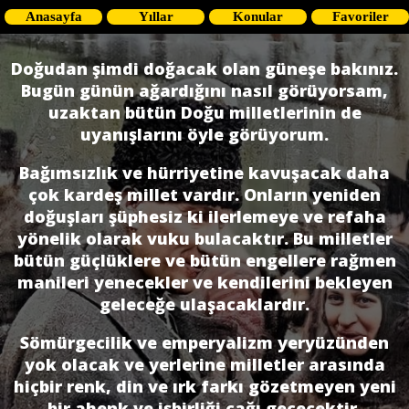
Anasayfa
Yıllar
Konular
Favoriler
Doğudan şimdi doğacak olan güneşe bakınız.
Bugün günün ağardığını nasıl gö­rüyorsam,
uzaktan bütün Doğu milletlerinin de
uyanışlarını öyle görüyorum.
Bağımsızlık ve hürriyetine kavuşacak daha
çok kardeş millet vardır. Onların yeniden
doğuşları şüphesiz ki ilerlemeye ve refaha
yönelik olarak vuku bulacaktır. Bu milletler
bütün güçlüklere ve bütün engellere rağmen
manileri yenecekler ve kendilerini bekleyen
geleceğe ulaşacaklardır.
Sömürgecilik ve emperyalizm yeryüzünden
yok olacak ve yerlerine milletler arasında
hiçbir renk, din ve ırk farkı gözetmeyen yeni
bir ahenk ve işbirliği çağı geçecektir.