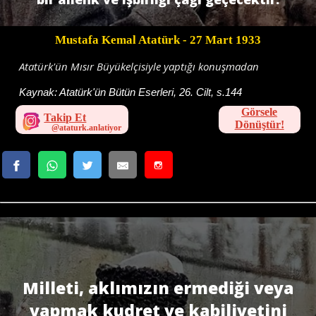
Mustafa Kemal Atatürk
- 27 Mart 1933
Atatürk'ün Mısır Büyükelçisiyle yaptığı konuşmadan
Kaynak:
Atatürk'ün Bütün Eserleri, 26. Cilt, s.144
Görsele
Takip Et
Dönüştür!
Milleti, aklımızın ermediği veya
yapmak kudret ve kabiliyetini