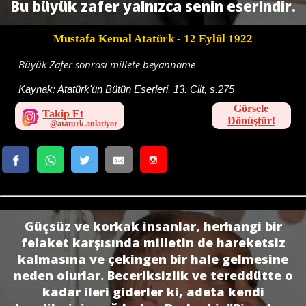
Bu bü­yük zafer yalnızca senin eserindir.
Mustafa Kemal Atatürk
- 12 Eylül 1922
Büyük Zafer sonrası millete beyanname
Kaynak:
Atatürk'ün Bütün Eserleri, 13. Cilt, s.275
Görsele
Takip Et
Dönüştür!
Güçsüz ve korkak insanlar, herhangi bir
felaket karşısında milletin de hareketsiz
kalmasına ve çekingen bir hale gelmesine
neden olurlar. Beceriksizlik ve tereddütte o
kadar ileri giderler ki, adeta kendi