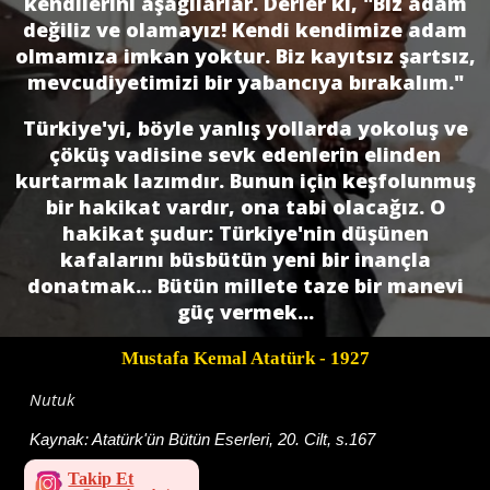
kendilerini aşağılarlar. Derler ki, "Biz adam
değiliz ve olamayız! Kendi kendimize adam
olmamıza imkan yoktur. Biz kayıtsız şartsız,
mevcudiyetimizi bir yabancıya bırakalım."
Türkiye'yi, böyle yanlış yollarda yokoluş ve
çöküş vadisine sevk edenlerin elinden
kurtarmak lazımdır. Bunun için keşfolunmuş
bir hakikat vardır, ona tabi olacağız. O
hakikat şudur: Türkiye'nin düşünen
kafalarını büsbütün yeni bir inançla
donatmak... Bütün millete taze bir manevi
güç vermek...
Mustafa Kemal Atatürk
- 1927
Nutuk
Kaynak:
Atatürk'ün Bütün Eserleri, 20. Cilt, s.167
Takip Et