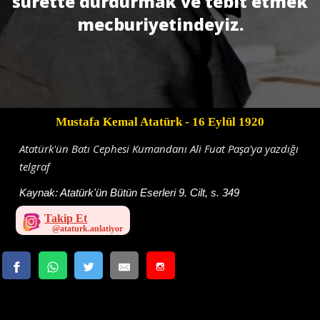
surette durdurmak ve tebit etmek
mecburiyetindeyiz.
Mustafa Kemal Atatürk
- 16 Eylül 1920
Atatürk'ün Batı Cephesi Kumandanı Ali Fuat Paşa'ya yazdığı
telgraf
Kaynak:
Atatürk'ün Bütün Eserleri 9. Cilt, s. 349
Takip Et