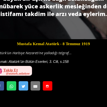
mübarek yüce askerlik mesleğinden d
istifamı takdim ile arzı veda eylerim.
Mustafa Kemal Atatürk
- 8 Temmuz 1919
türk'ün Harbiye Nezareti'ne yolladığı telgraf...
ynak:
Atatürk'ün Bütün Eserleri, 3. Cilt, s.158
Takip Et