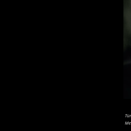
Tü
Me