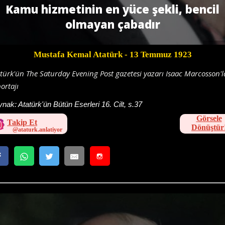
Kamu hizmetinin en yüce şekli, bencil
olmayan çabadır
Mustafa Kemal Atatürk
- 13 Temmuz 1923
türk'ün The Saturday Evening Post gazetesi yazarı Isaac Marcosson'l
ortajı
ynak:
Atatürk'ün Bütün Eserleri 16. Cilt, s.37
Görsele
Takip Et
Dönüştür