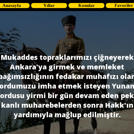
Anasayfa
Yıllar
Konular
Favoriler
Mukaddes topraklarımızı çiğneyerek
Ankara'ya girmek ve memleket
bağımsızlı­ğının fedakar muhafızı ola
ordumuzu imha etmek isteyen Yuna
ordusu yirmi bir gün devam eden pek
kanlı muharebelerden sonra Hakk'ın
yardımıyla mağlup edilmiştir.