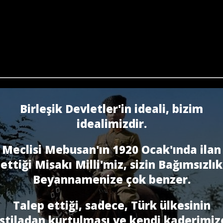
Birleşik Devletler'in ideali, bizim
idealimizdir.
Meclisi Mebusan'ın 1920 Ocak'ında ilan
ettiği Misakı Milli'miz, sizin Bağımsızlık
Beyannamenize çok benzer.
Talep ettiği, sadece, Türk ülkesinin
istiladan kurtulması ve kendi kaderimiz