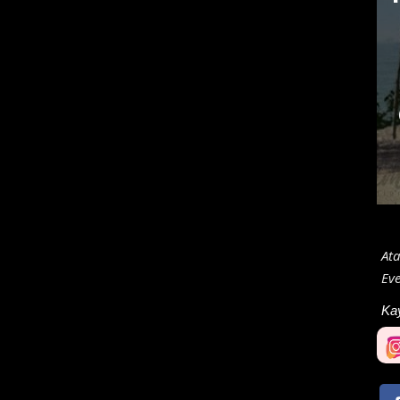
At
Eve
Ka