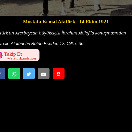
Mustafa Kemal Atatürk
- 14 Ekim 1921
türk'ün Azerbaycan büyükelçisi İbrahim Abilof'la konuşmasından
ynak:
Atatürk'ün Bütün Eserleri 12. Cilt, s.36
Takip Et