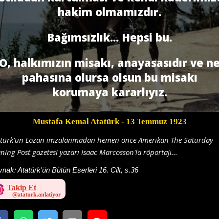
hakim olmamızdır.
Bağımsızlık... Hepsi bu.
O, halkımızın misakı, anayasasıdır ve n
pahasına olursa olsun bu misakı
korumaya kararlıyız.
Mustafa Kemal Atatürk
- 13 Temmuz 1923
atürk'ün Lozan imzalanmadan hemen önce Amerikan The Saturday
ning Post gazetesi yazarı Isaac Marcosson'la röportajı...
ynak:
Atatürk'ün Bütün Eserleri 16. Cilt, s.36
Takip Et