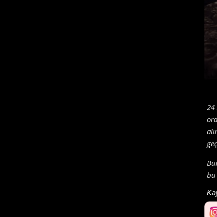
24 
ord
alı
geç
Bu
bu 
Ka