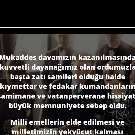
Mukaddes davamızın kazanılmasınd
kuvvetli dayanağımız olan ordumuzl
başta zatı samileri olduğu halde
kıymettar ve fedakar kumandanları
samimane ve vatanperverane hissiyat
büyük memnuniyete sebep oldu.
Milli emellerin elde edilmesi ve
milletimizin yekvücut kalması