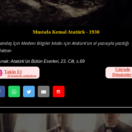
Mustafa Kemal Atatürk
- 1930
andaş İçin Medeni Bilgiler kitabı için Atatürk'ün el yazısıyla yazdığı
laktan
ynak:
Atatürk'ün Bütün Eserleri, 23. Cilt, s.69
Görsele
Takip Et
Dönüştür