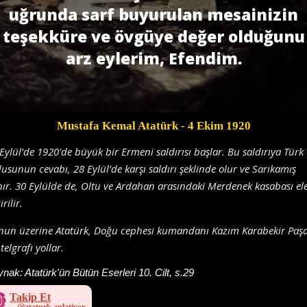
uğrunda sarf buyurulan mesainizin
teşekküre ve övgüye değer olduğunu
arz eylerim, Efendim.
Mustafa Kemal Atatürk
- 4 Ekim 1920
Eylül’de 1920'de büyük bir Ermeni saldırısı başlar. Bu saldırıya Türk
usunun cevabı, 28 Eylül’de karşı saldırı şeklinde olur ve Sarıkamış
nır. 30 Eylülde de, Oltu ve Ardahan arasındaki Merdenek kasabası el
irilir.
nun üzerine Atatürk, Doğu cephesi kumandanı Kazım Karabekir Paşa
telgrafı yollar.
ynak:
Atatürk'ün Bütün Eserleri 10. Cilt, s.29
Takip Et