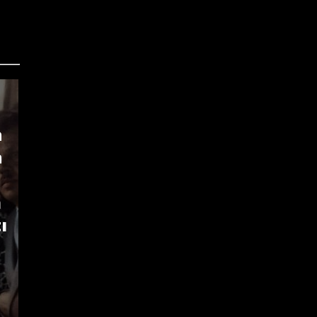
a
a
n
ı