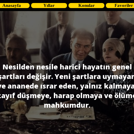
Anasayfa
Yıllar
Konular
Favoriler
Nesilden nesile harici hayatın genel
şartları değişir. Yeni şartlara uymaya
ve ananede ısrar eden, yalnız kalmaya
zayıf düşmeye, harap olmaya ve ölüm
mahkumdur.