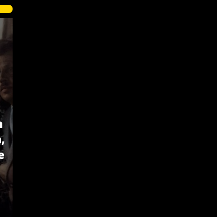
n
,
e