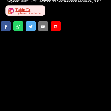
Kaynak:
Atilla Oral - Atatürk'ün Sansürlenen Mektubu, s.61
Takip Et