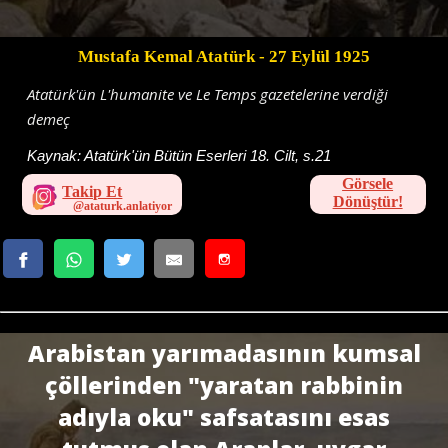
Mustafa Kemal Atatürk
- 27 Eylül 1925
Atatürk'ün L'humanite ve Le Temps gazetelerine verdiği
demeç
Kaynak:
Atatürk'ün Bütün Eserleri 18. Cilt, s.21
Görsele
Takip Et
Dönüştür!
Arabistan yarımadasının kumsal
çöllerinden "yaratan rabbinin
adıyla oku" safsatasını esas