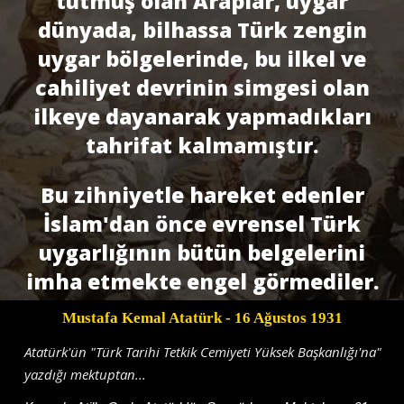
tutmuş olan Araplar, uygar
dünyada, bilhassa Türk zengin
uygar bölgelerinde, bu ilkel ve
cahiliyet devrinin simgesi olan
ilkeye dayanarak yapmadıkları
tahrifat kalmamıştır.
Bu zihniyetle hareket edenler
İslam'dan önce evrensel Türk
uygarlığının bütün belgelerini
imha etmekte engel görmediler.
Mustafa Kemal Atatürk
- 16 Ağustos 1931
Atatürk'ün "Türk Tarihi Tetkik Cemiyeti Yüksek Başkanlığı'na"
yazdığı mektuptan...