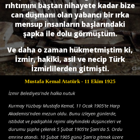
rıhtımını baştan nihayete kadar bize
can düş­manı olan yabancı bir ırka
mensup insanların başlarındaki
şapka ile dolu görmüştüm.
Ve daha o zaman hükmetmiştim ki,
İzmir, hakiki, asil ve necip Türk
İzmirlilerden gitmişti.
Mustafa Kemal Atatürk
- 11 Ekim 1925
İzmir Belediyesi'nde halka nutuk
Kurmay Yüzbaşı Mustafa Kemal, 11 Ocak 1905'te Harp
Akademisi'nden mezun oldu. Bunu izleyen günlerde,
istibdat ve padişahlık rejimi aleyhindeki düşünceleri ve
durumu şüphe çekerek 5 Şubat 1905'te Şam'da 5. Ordu
emrine atandı. 10 Şubat 1905 günü Şam'a gitmek üzere