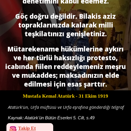
denetimini kabul edemez.
Göç doğru değildir. Bilakis aziz
topraklarınızda kalarak milli
teşkilatınızı genişletiniz.
Mütarekename hükümlerine aykırı
ve her türlü haksızlığı protesto,
icabında fiilen reddeylemeniz meşru
ve mukaddes; maksadınızın elde
edilmesi için esas şarttır.
Mustafa Kemal Atatürk
- 31 Ekim 1919
Atatürk'ün, Urfa müftüsü ve Urfa eşrafına gönderdiği telgraf
Kaynak:
Atatürk'ün Bütün Eserleri 5. Cilt, s.49
Takip Et