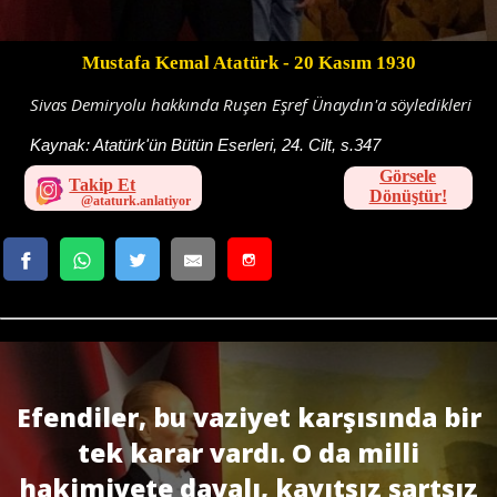
Mustafa Kemal Atatürk
- 20 Kasım 1930
Sivas Demiryolu hakkında Ruşen Eşref Ünaydın'a söyledikleri
Kaynak:
Atatürk'ün Bütün Eserleri, 24. Cilt, s.347
Görsele
Takip Et
Dönüştür!
Efendiler, bu vaziyet karşısında bir
tek karar vardı. O da milli
hakimiyete dayalı, kayıtsız şartsız