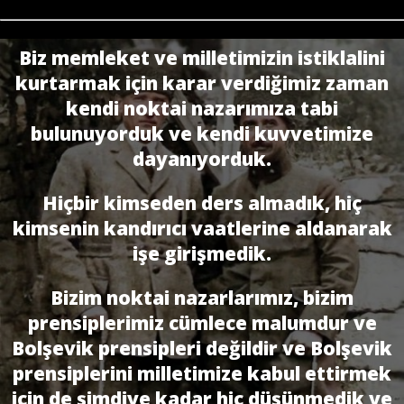
Biz memleket ve milletimizin istiklalini
kurtarmak için karar verdiğimiz zaman
kendi noktai nazarımıza tabi
bulunuyorduk ve kendi kuvvetimize
dayanıyorduk.
Hiçbir kimseden ders almadık, hiç
kimsenin kandırıcı vaatlerine aldanarak
işe girişmedik.
Bizim noktai nazarlarımız, bizim
prensiplerimiz cümlece malumdur ve
Bolşevik prensipleri değildir ve Bolşevik
prensiplerini milletimize kabul ettirmek
için de şimdiye kadar hiç düşünmedik ve