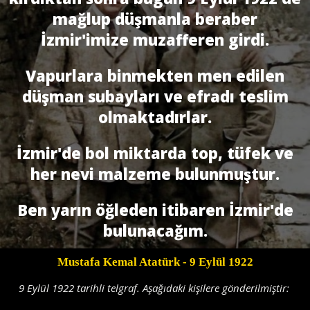
mağlup düşmanla beraber
İzmir'imize muzafferen girdi.
Vapurlara binmekten men edilen
düşman subayları ve efradı teslim
olmaktadırlar.
İzmir'de bol miktarda top, tüfek ve
her nevi malzeme bulunmuştur.
Ben yarın öğleden itibaren İzmir'de
bulunacağım.
Mustafa Kemal Atatürk
- 9 Eylül 1922
9 Eylül 1922 tarihli telgraf. Aşağıdaki kişilere gönderilmiştir: