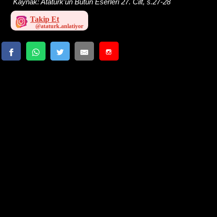
Kaynak:
Atatürk'ün Bütün Eserleri 27. Cilt, s.27-28
Takip Et