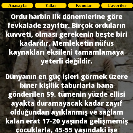
Anasayfa
Yıllar
Konular
Favoriler
Ordu harbin ilk dönemlerine göre
fevkalade zayıftır. Birçok orduların
kuvveti, olması gerekenin beşte biri
kadardır. Memleketin nüfus
kaynakları eksileni tamamlamaya
yeterli değildir.
Dünyanın en güç işleri görmek üzere
biner kişilik taburlarla bana
gönderilen 59. tümenin yüzde ellisi
ayakta duramayacak kadar zayıf
olduğundan ayıklanmış ve sağlam
kalan erat 17-20 yaşında gelişmemiş
çocuklarla, 45-55 yaşındaki işe