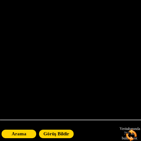
X
Buraya tıklayarak sayfayı
yenileyin ve her yenilediğinizde
Atatürk'ün bir başka sözüyle
karşılaşacaksınız
Veritabanında
Arama
Görüş Bildir
717
söz
bulunuyor.