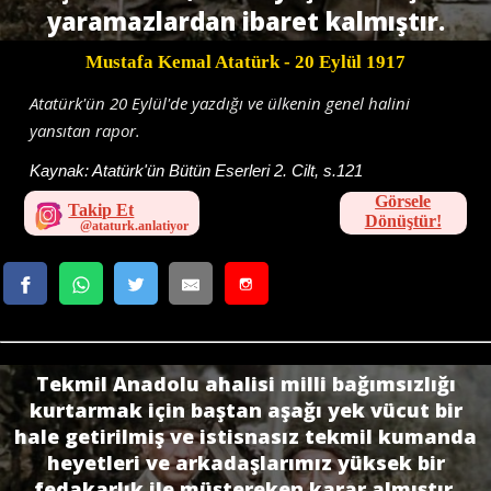
yaramazlardan ibaret kalmıştır.
Mustafa Kemal Atatürk
- 20 Eylül 1917
Atatürk'ün 20 Eylül'de yazdığı ve ülkenin genel halini
yansıtan rapor.
Kaynak:
Atatürk'ün Bütün Eserleri 2. Cilt, s.121
Görsele
Takip Et
Dönüştür!
Tekmil Anadolu ahalisi milli bağımsızlığı
kurtarmak için baştan aşağı yek vücut bir
hale getirilmiş ve istisnasız tekmil kumanda
heyetleri ve arkadaşlarımız yüksek bir
fedakarlık ile müştereken karar almıştır.