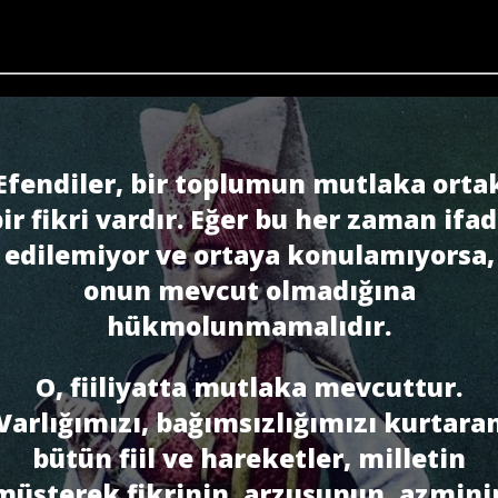
Efendiler, bir toplumun mutlaka orta
ir fikri vardır. Eğer bu her zaman ifa
edilemiyor ve ortaya konulamıyorsa,
onun mevcut olmadığına
hükmolunmamalıdır.
O, fiiliyatta mutlaka mevcuttur.
Varlığımızı, bağımsızlığımızı kurtara
bütün fiil ve hareketler, milletin
müşterek fikrinin, arzusunun, azmini