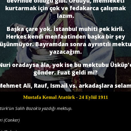
devrinde olduğu gibi. Orduyu, memleketi
kurtarmak için çok ve fedakarca çalışmak
lazım.
Başka çare yok. İstanbul muhiti pek kirli.
Herkes kendi menfaatinden başka bir şey
üşünmüyor. Bayramdan sonra ayrıntılı mekt
yazacağım.
Nuri oradaysa âla, yok ise bu mektubu Üsküp'
gönder. Fuat geldi mi?
Mehmet Ali, Rauf, Ismail vs. arkadaşlara selam
Mustafa Kemal Atatürk
- 24 Eylül 1911
türk'ün Salih Bozok'a yazdığı mektup.
i (Conker)