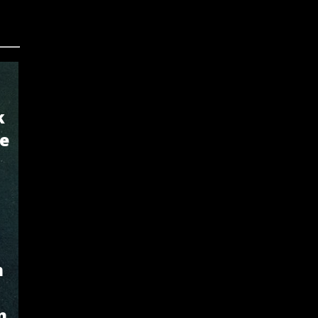
k
de
n
n