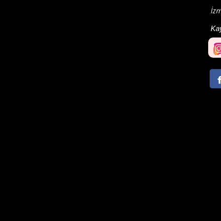
İz
Ka