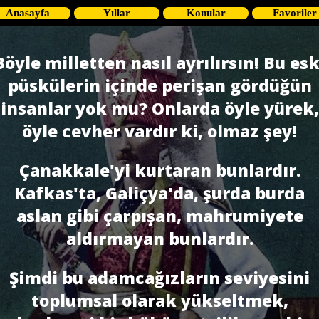
Anasayfa
Yıllar
Konular
Favoriler
Böyle milletten nasıl ayrılırsın! Bu esk
püskülerin içinde perişan gördüğün
insanlar yok mu? Onlarda öyle yürek,
öyle cevher vardır ki, olmaz şey!
Çanakkale'yi kurtaran bunlardır.
Kafkas'ta, Galiçya'da, şurda burda
aslan gibi çarpışan, mahrumiyete
aldırmayan bunlardır.
Şimdi bu adamcağızların seviyesini
toplumsal olarak yükseltmek,