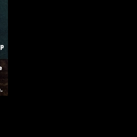
up
e
.