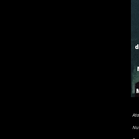
d
Ata
Nur