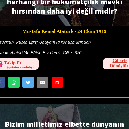
herhangi bir hükümetçilik mevki
hırsından daha iyi değil midir?
Mustafa Kemal Atatürk
- 24 Ekim 1919
atürk'ün, Ruşen Eşref Ünaydın'la konuşmasından
ynak:
Atatürk'ün Bütün Eserleri 4. Cilt, s.376
Görsele
Takip Et
Dönüştür
Bizim milletimiz elbette dünyanın