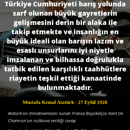
Türkiye Cumhuriyeti barış yolunda
sarf olunan büyük gayretlerin
gelişmesini derin bir alaka ile
takip etmekte ve insanlığın en
büyük ideali olan barışın lazım ve
esaslı unsurlarını iyi niyetle
imzalanan ve bilhassa doğrulukla
tatbik edilen karşılıklı taahhütlere
riayetin teşkil ettiği kanaatinde
bulunmaktadır.
Mustafa Kemal Atatürk
- 27 Eylül 1928
Atatürk'ün itimatnamesini sunan Fransa Büyükelçisi Kont De
Chamrun'un nutkuna verdiği cevap