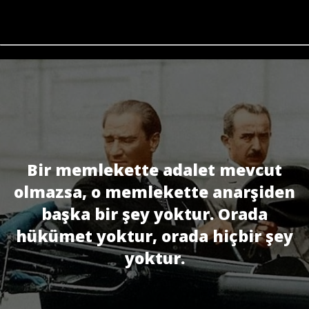
Bir memlekette adalet mevcut
olmazsa, o memlekette anarşiden
başka bir şey yoktur. Orada
hükümet yoktur, orada hiçbir şey
yoktur.