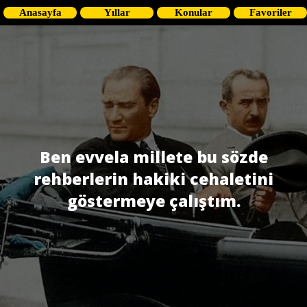
Anasayfa
Yıllar
Konular
Favoriler
Ben evvela millete bu sözde
rehberlerin hakiki cehaletini
göstermeye çalıştım.