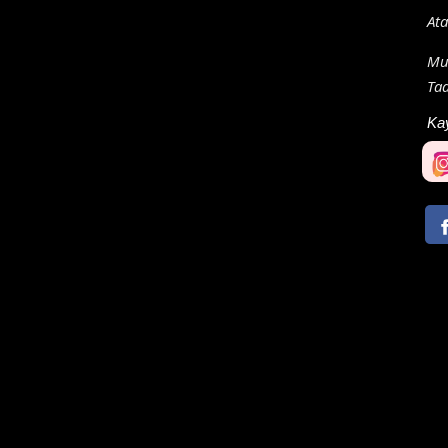
Ata
Mus
Taa
Ka