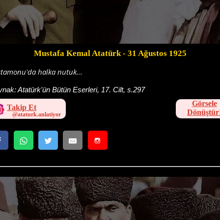
Mustafa Kemal Atatürk
- 31 Ağustos 1925
tamonu'da halka nutuk...
ynak:
Atatürk'ün Bütün Eserleri, 17. Cilt, s.297
Görsele
Takip Et
Dönüştür