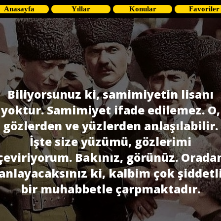
Anasayfa
Yıllar
Konular
Favoriler
Biliyorsunuz ki, samimiyetin lisanı
yoktur. Samimiyet ifade edilemez. O,
gözlerden ve yüzlerden anlaşılabilir.
İşte size yüzümü, gözlerimi
çeviriyorum. Bakınız, görünüz. Orada
anlayacaksınız ki, kalbim çok şiddetl
bir muhabbetle çarpmaktadır.